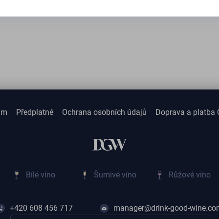
am
Předplatné
Ochrana osobních údajů
Doprava a platba 
Bílé víno
Šumivé víno
Růžové víno
+420 608 456 717
manager@drink-good-wine.co