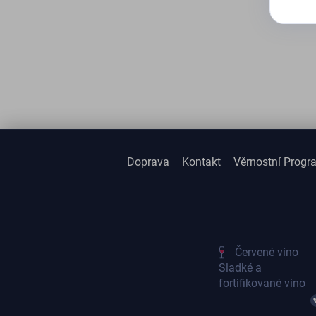
Doprava
Kontakt
Věrnostní Progr
Červené víno
Sladké a
fortifikované vino