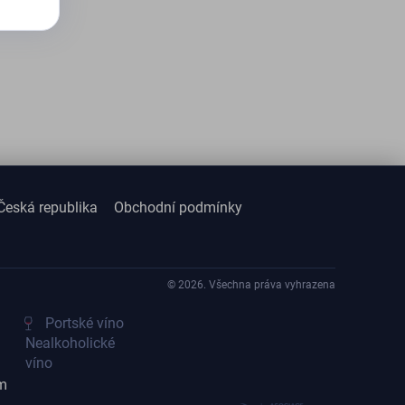
Česká republika
Obchodní podmínky
© 2026. Všechna práva vyhrazena
Portské víno
Nealkoholické
víno
m