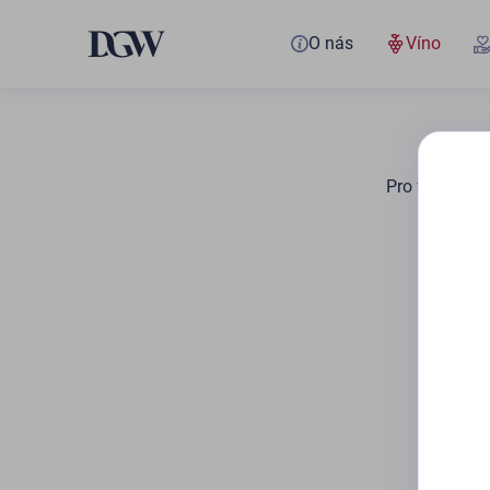
O nás
Víno
Pro vaše hled