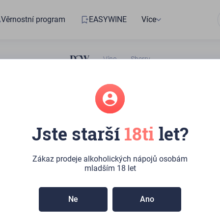
Věrnostní program
EASYWINE
Více
Víno
Sherry
ání nebyly nalezeny žádné výsledky.
Jste starší
18ti
let?
Zákaz prodeje alkoholických nápojů osobám
mladším 18 let
Ne
Ano