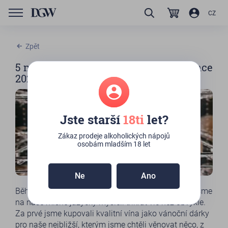
CZ
Zpět
5 nejprodávanějších vín během prosince
2021
Jste starší
18ti
let?
Zákaz prodeje alkoholických nápojů
osobám mladším 18 let
Ne
Ano
Během prosince jsme měli rovnou tři důvody, proč jsme
na naše mlsné jazýčky mysleli třikrát víc než obvykle.
Za prvé jsme kupovali kvalitní vína jako vánoční dárky
pro naše nejbližší, kterým jsme chtěli věnovat něco, z