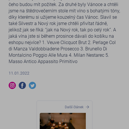
čeho budou mít požitek. Za druhé byly Vánoce a chtěli
jsme na štědrovečerním stole mít víno s bohatými tóny,
díky kterému si užijeme kouzelný čas Vánoc. Slavil se
také Silvestr a Nový rok jsme chtěli přivítat řádně,
jelikož jak se říká: “jak na Nový rok, tak po celý rok”. A
jaká vína jste si během prosince dávali do košíku na
eshopu nejvíce? 1. Veuve Clicquot Brut 2. Perlage Col
di Manza Valdobbiadene Prosecco 3. Brunello Di
Montalcino Poggio Alle Mura 4. Milan Nestarec 5.
Masso Antico Appassito Primitivo
11.01.2022
Další článek