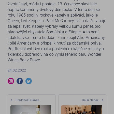
životní styl, módu i postoje. 13. července slaví lidé
napříč kontinenty Světový den rocku. V tento den se
roku 1985 spojily rockové kapely a zpěváci, jako je
Queen, Led Zeppelin, Paul McCartney, U2 a další, v boji
za lepší svět. Kapely vybraly velkou sumu peněz pro
hladovějící obyvatele Somálska a Etiopie. A to není
zdaleka vše. Tento hudební žánr spojil Afro-Američany
i bílé Američany a přispěl k hnutí za občanská práva.
Přijďte oslavit Den rocku poslechem báječné muziky a
sklenkou dobrého vína do vyhlášeného baru Wonder
Wines Bar v Praze.
24.02.2022
Předchozí článek
Další článek