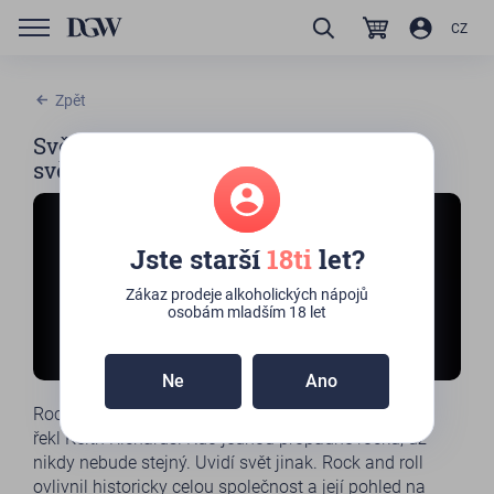
CZ
Zpět
Světový den rocku: Rock and roll dělá
svět lepším místem
Jste starší
18ti
let?
Zákaz prodeje alkoholických nápojů
osobám mladším 18 let
Ne
Ano
Rock and roll změnil svět. Přerovnal lidem myšlení,”
řekl Keith Richards. Kdo jednou propadne rocku, už
nikdy nebude stejný. Uvidí svět jinak. Rock and roll
ovlivnil historicky celou společnost a její pohled na