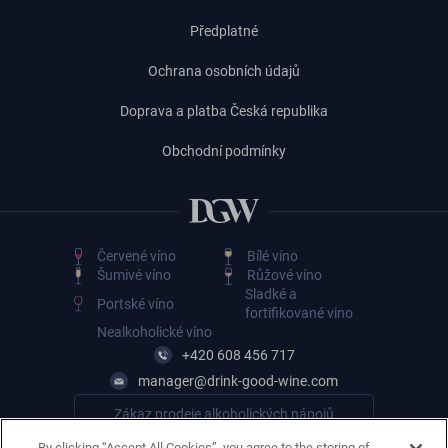
Předplatné
Ochrana osobních údajů
Doprava a platba Česká republika
Obchodní podmínky
Červené víno
Bílé víno
Šumivé víno
Růžové víno
Sladké a
Portské víno
fortifikované vino
Nealkoholické víno
+420 608 456 717
manager@drink-good-wine.com
Zákaz prodeje alkoholických nápojů
osobám mladším 18 let
By clicking “Accept All Cookies”, you agree to the storing of