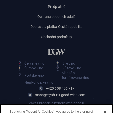
Předplatné
Ochrana osobních údajů
Doprava a platba Česká republika
Obchodní podmínky
Červené víno
Bílé víno
Šumivé víno
Růžové víno
Sladké a
Portské víno
fortifikované vino
Nealkoholické víno
+420 608 456 717
manager@drink-good-wine.com
Zákaz prodeje alkoholických nápojů
osobám mladším 18 let
By clicking “Accept All Cookies”, you agree to the storing of