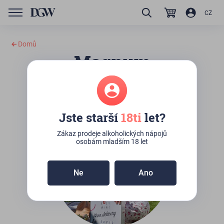
CZ
Domů
Magnum
199 Kč
za měsíc
Milovníkům vína
Pro znalce vína, kteří hledají něco speciálního
Jste starší
18ti
let?
Zákaz prodeje alkoholických nápojů
osobám mladším 18 let
Ne
Ano