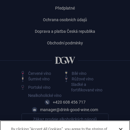
Předplatné
Ochrana osobních údajů
Doprava a platba Česká republika
Obchodní podmínky
Červené víno
Bílé víno
Šumivé víno
Růžové víno
Sladké a
Portské víno
fortifikované vino
Nealkoholické víno
+420 608 456 717
manager@drink-good-wine.com
Zákaz prodeje alkoholických nápojů
osobám mladším 18 let
By clicking “Accept All Cookies”, you agree to the storing of