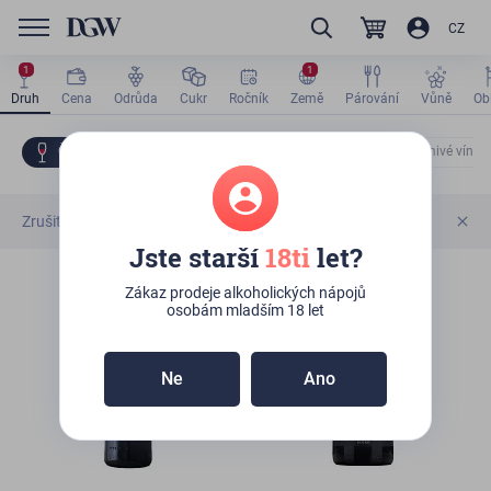
CZ
1
1
Druh
Cena
Odrůda
Cukr
Ročník
Země
Párování
Vůně
Ob
Červené víno
Bílé víno
Růžové víno
Šumivé víno
Od nejlevnějších
Naše doporučení
Zrušit vše
Jste starší
18ti
let?
Nejprodávanejší
Wine Enthusiast
Zákaz prodeje alkoholických nápojů
92 points
osobám mladším 18 let
2014
Sleva
Ne
Ano
Od nejdražších