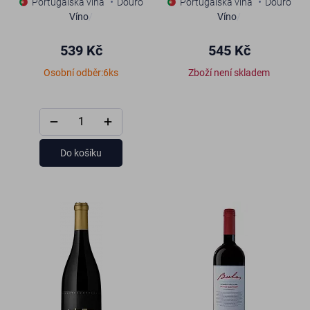
Portugalská vína
Douro
Portugalská vína
Douro
Víno
/
Víno
/
539 Kč
545 Kč
Osobní odběr:6ks
Zboží není skladem
Do košíku