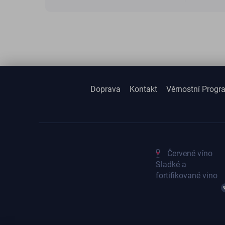
Doprava
Kontakt
Věrnostní Progr
Červené víno
Sladké a
fortifikované vino