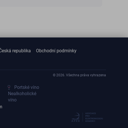
Česká republika
Obchodní podmínky
© 2026. Všechna práva vyhrazena
Portské víno
Nealkoholické
víno
m