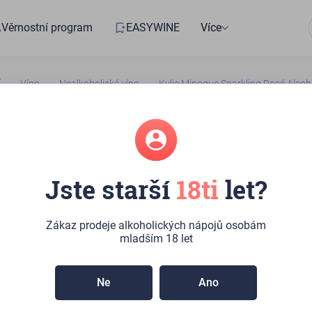
Věrnostní program
EASYWINE
Více
Víno
Nealkoholické víno
Kylie Minogue Sparkling Rosé Alcoh
2391949209
Jste starší
18ti
let?
Minogue
ng Rosé Alcohol
Zákaz prodeje alkoholických nápojů osobám
mladším 18 let
běru:
7ks
(Kateřinská 492/10, Praha)
Ne
Ano