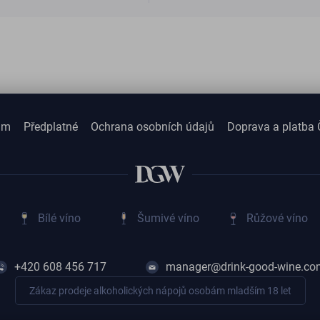
am
Předplatné
Ochrana osobních údajů
Doprava a platba 
Bílé víno
Šumivé víno
Růžové víno
+420 608 456 717
manager@drink-good-wine.co
Zákaz prodeje alkoholických nápojů osobám mladším 18 let