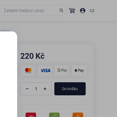
CZ
ol Free
220
Kč
Do košíku