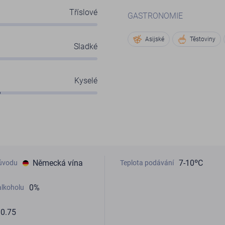
Tříslové
GASTRONOMIE
Asijské
Těstoviny
Sladké
Kyselé
Německá vína
7-10ºC
ůvodu
Teplota podávání
0%
lkoholu
0.75