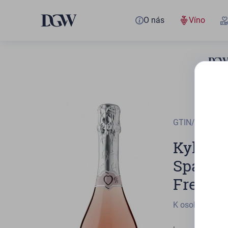
O nás
Víno
GTIN/EAN
400
Kylie 
Sparkli
Free
K osobnímu od