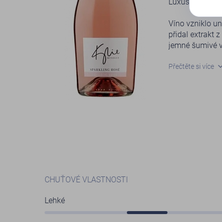
Luxusní šumivé
Víno vzniklo un
přidal extrakt 
jemné šumivé v
Toto víno obsah
Přečtěte si více
méně než má st
alternativu.
Doporučujeme po
těstovinám, m
CHUŤOVÉ VLASTNOSTI
Lehké