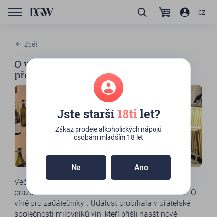
CZ
Zpět
O víně pro začátečníky: Po stopách
předních světových odrůd
Jste starší
18ti
let?
Zákaz prodeje alkoholických nápojů
osobám mladším 18 let
Ne
Ano
Večer 8. dubna 2022 jsme ve Wonder Wines baru na
pražském Andělu věnovali tematické akci nazvané "O
víně pro začátečníky". Událost probíhala v přátelské
společnosti milovníků vín, kteří přišli nasát nové