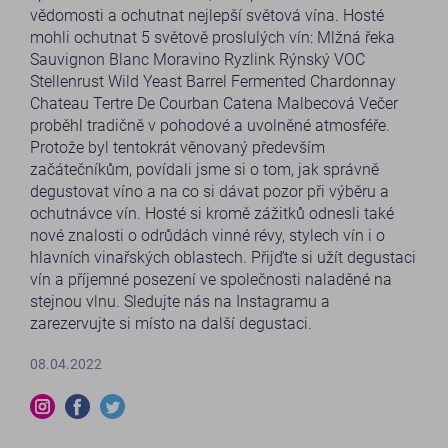
vědomosti a ochutnat nejlepší světová vína. Hosté
mohli ochutnat 5 světově proslulých vín: Mlžná řeka
Sauvignon Blanc Moravino Ryzlink Rýnský VOC
Stellenrust Wild Yeast Barrel Fermented Chardonnay
Chateau Tertre De Courban Catena Malbecová Večer
proběhl tradičně v pohodové a uvolněné atmosféře.
Protože byl tentokrát věnovaný především
začátečníkům, povídali jsme si o tom, jak správně
degustovat víno a na co si dávat pozor při výběru a
ochutnávce vín. Hosté si kromě zážitků odnesli také
nové znalosti o odrůdách vinné révy, stylech vín i o
hlavních vinařských oblastech. Přijďte si užít degustaci
vín a příjemné posezení ve společnosti naladěné na
stejnou vlnu. Sledujte nás na Instagramu a
zarezervujte si místo na další degustaci.
08.04.2022