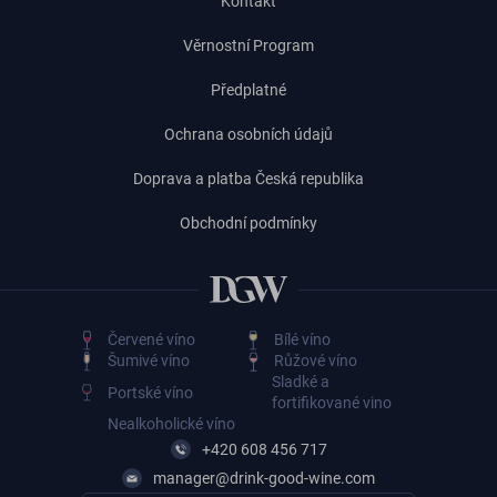
Kontakt
Věrnostní Program
Předplatné
Ochrana osobních údajů
Doprava a platba Česká republika
Obchodní podmínky
Červené víno
Bílé víno
Šumivé víno
Růžové víno
Sladké a
Portské víno
fortifikované vino
Nealkoholické víno
+420 608 456 717
manager@drink-good-wine.com