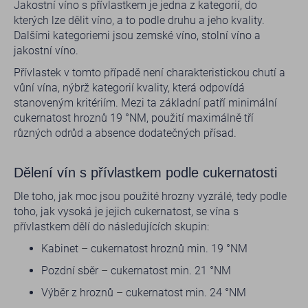
Jakostní víno s přívlastkem je jedna z kategorií, do
kterých lze dělit víno, a to podle druhu a jeho kvality.
Dalšími kategoriemi jsou zemské víno, stolní víno a
jakostní víno.
Přívlastek v tomto případě není charakteristickou chutí a
vůní vína, nýbrž kategorií kvality, která odpovídá
stanoveným kritériím. Mezi ta základní patří minimální
cukernatost hroznů 19 °NM, použití maximálně tří
různých odrůd a absence dodatečných přísad.
Dělení vín s přívlastkem podle cukernatosti
Dle toho, jak moc jsou použité hrozny vyzrálé, tedy podle
toho, jak vysoká je jejich cukernatost, se vína s
přívlastkem dělí do následujících skupin:
Kabinet
–
cukernatost hroznů min. 19 °NM
Pozdní sběr
–
cukernatost min. 21 °NM
Výběr z hroznů
–
cukernatost min. 24 °NM