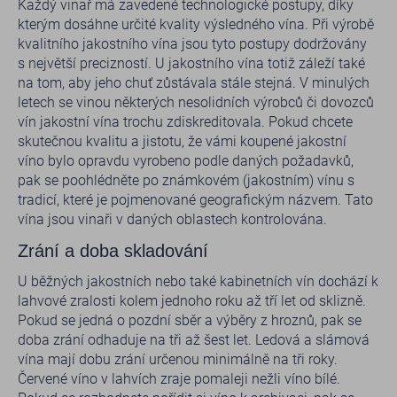
Každý vinař má zavedené technologické postupy, díky
kterým dosáhne určité kvality výsledného vína. Při výrobě
kvalitního jakostního vína jsou tyto postupy dodržovány
s největší precizností. U jakostního vína totiž záleží také
na tom, aby jeho chuť zůstávala stále stejná. V minulých
letech se vinou některých nesolidních výrobců či dovozců
vín jakostní vína trochu zdiskreditovala. Pokud chcete
skutečnou kvalitu a jistotu, že vámi koupené jakostní
víno bylo opravdu vyrobeno podle daných požadavků,
pak se poohlédněte po známkovém (jakostním) vínu s
tradicí, které je pojmenované geografickým názvem. Tato
vína jsou vinaři v daných oblastech kontrolována.
Zrání a doba skladování
U běžných jakostních nebo také kabinetních vín dochází k
lahvové zralosti kolem jednoho roku až tří let od sklizně.
Pokud se jedná o pozdní sběr a výběry z hroznů, pak se
doba zrání odhaduje na tři až šest let. Ledová a slámová
vína mají dobu zrání určenou minimálně na tři roky.
Červené víno v lahvích zraje pomaleji nežli víno bílé.