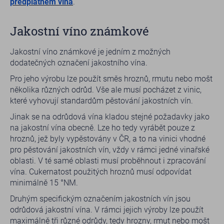
předplatném vína
.
Jakostní víno známkové
Jakostní víno známkové je jedním z možných
dodatečných označení jakostního vína.
Pro jeho výrobu lze použít směs hroznů, rmutu nebo mošt
několika různých odrůd. Vše ale musí pocházet z vinic,
které vyhovují standardům pěstování jakostních vín.
Jinak se na odrůdová vína kladou stejné požadavky jako
na jakostní vína obecně. Lze ho tedy vyrábět pouze z
hroznů, jež byly vypěstovány v ČR, a to na vinici vhodné
pro pěstování jakostních vín, vždy v rámci jedné vinařské
oblasti. V té samé oblasti musí proběhnout i zpracování
vína. Cukernatost použitých hroznů musí odpovídat
minimálně 15 °NM.
Druhým specifickým označením jakostních vín jsou
odrůdová jakostní vína. V rámci jejich výroby lze použít
maximálně tři různé odrůdy, tedy hrozny, rmut nebo mošt