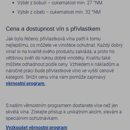
Výběr z bobulí
–
cukernatost min. 27 °NM
Výběr z cibéb
–
cukernatost min. 32 °NM
Cena a dostupnost vín s přívlastkem
Jak bylo řečeno, přívlastková vína patří k tomu
nejlepšímu, co můžete ve vinotéce ochutnat. Každý dobrý
vinař si na kvalitě svého produktu zakládá, a proto ho
většinou svěří do rukou dobré vinotéky. Kvalitu také
můžete odhadnout podle ceny. Vzhledem k nákladům a
náročné práci bude přívlastkové víno ve vyšší cenové
kategorii. Snížit cenu vína vám pomůže zajímavý
věrnostní program
.
S naším věrnostním programem dostanete více než jen
skvělá vína. Získejte přístup k unikátním akcím, slevám a
speciálním ochutnávkám.
Vyzkoušet věrnostní program