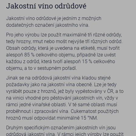
Jakostní víno odrůdové
Jakostní víno odrůdové je jedním z možných
dodatečných označení jakostního vína.
Pro jeho výrobu lze použít maximálně tři různé odrůdy,
tedy hrozny, rmut nebo mošt nejvýše tří různých odrůd.
Obsah odrůdy, která je uvedena na etiketě, musí tvořit
alespoň 85 % celkového objemu, případně lze uvést
každou z odrůd, která tvoří alespoň 15 % celkového
objemu, a to v sestupném pořadí.
Jinak se na odrůdová jakostní vína kladou stejné
požadavky jako na jakostní vína obecně. Lze je tedy
vyrábět pouze z hroznů, jež byly vypěstovány v ČR, a to
na vinici vhodné pro pěstování jakostních vín, vždy v
rámci jedné vinařské oblasti. V té samé oblasti musí
proběhnout i zpracování vína. Cukernatost použitých
hroznů musí odpovídat minimálně 15 °NM.
Druhým specifickým označením jakostních vín jsou
odrůdová jakostní vína. V rámci jejich výroby lze použít