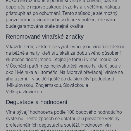
Pokud se rozhodnete pořídit si víno k archivaci, pak se
doporučuje nejprve zakoupit vzorky a k většímu nákupu
přistoupit až po ochutnání. Tento způsob je ale možný
pouze přímo u vinaře nebo v dobré vinotéce, kde vám
bude garantována stále stejná kvalita.
Renomované vinařské značky
V každé zemi, ve které se vyrábí víno, jsou vinaři rozděleni
na běžné a na ty, kteří si získali za dobu svého působení
skutečně dobré jméno. Stejně je tomu i v naší republice.
V Čechách patří mezi nejkvalitnější vinice ty, které jsou v
okolí Mělníka a Litoměřic. Na Moravě převládají vinice na
jihu území. Ty se dělí ještě do dalších čtyř podoblastí –
Mikulovskou, Znojemskou, Slováckou a
Velkopavlovickou.
Degustace a hodnocení
Vína bývají hodnocena podle 100 bodového hodnotícího
systému. Tento způsob se uplatňuje u převážné většiny
profesionálních degustací a soutěží. Hodnocení vín