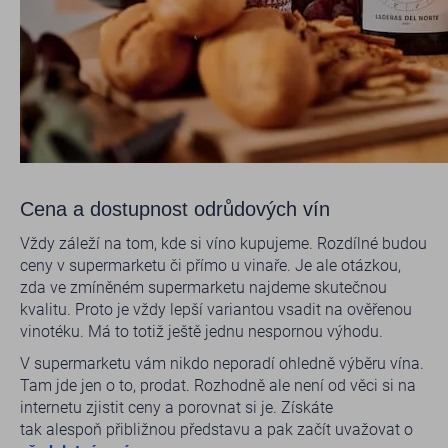
Cena a dostupnost odrůdových vín
Vždy záleží na tom, kde si víno kupujeme. Rozdílné budou
ceny v supermarketu či přímo u vinaře. Je ale otázkou,
zda ve zmíněném supermarketu najdeme skutečnou
kvalitu. Proto je vždy lepší variantou vsadit na ověřenou
vinotéku. Má to totiž ještě jednu nespornou výhodu.
V supermarketu vám nikdo neporadí ohledně výběru vína.
Tam jde jen o to, prodat. Rozhodně ale není od věci si na
internetu zjistit ceny a porovnat si je. Získáte
tak alespoň přibližnou představu a pak začít uvažovat o