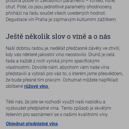
probíhá podle tří základních parametrů – vzhled, vůně,
chuť. Poté, co jsou jednotlivé parametry ohodnoceny,
přichází na řadu součet všech uvedených hodnot.
Degustace vín Praha je zajímavým kulturním zážitkem.
Ještě několik slov o víně a o nás
Naší dobrou radou je, nedělat předčasné závěry ve chvíli,
kdy vás některé jakostní víno neoslovilo. Druhů je celá
řada a každé z nich vyniká jinými specifickými
vlastnostmi. Dovolte nám, abychom vám naše vína
představili a vybrali pro vás to, o kterém jsme přesvědčeni,
že bude přesně tím pravým. Ochutnat můžete například
oblíbené
růžové víno
.
Těší nás, že jste se rozhodli využít naši nabídku a
vyzkoušet předplatné vína. Tento způsob je skvělým
řešením pro seznámení se s našimi kvalitními víny.
Objednat předplatné vína