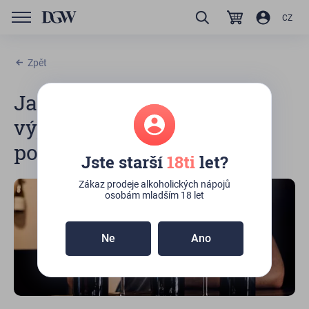
CZ
Zpět
Jakostní víno: Jeho
výjimečná chuť, dělení a
popis jakostních vín
Jste starší
18ti
let?
Zákaz prodeje alkoholických nápojů
osobám mladším 18 let
Ne
Ano