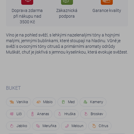
Doprava zdarma
Zákaznická
Garance kvality
při nákupu nad
podpora
3500 Kč
Víno je na pohled svěží, s lehkými nazelenalými tóny a hojnými
malými, jemnými bublinkami, které stoupají na hladinu. Vůně je
svěží s ovocnými tóny citrusů a primárními aromaty odrůdy
Muškát, chuť je jiskřivá s jemnou kyselinkou, která evokuje svěžest.
BUKET
Vanilka
Máslo
Med
Kameny
Liči
Ananas
Hruška
Broskev
Jablko
Meruňka
Meloun
Citrus