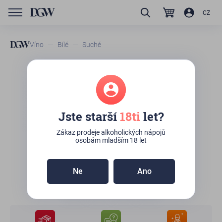
CZ
Víno
Bílé
Suché
GTIN/EAN
8400559409125
Avinyó Petillant Blanc (Vi
d'Agulla)
Jste starší
18ti
let?
Zboží není skladem
Zákaz prodeje alkoholických nápojů
osobám mladším 18 let
280
Kč
Ne
Ano