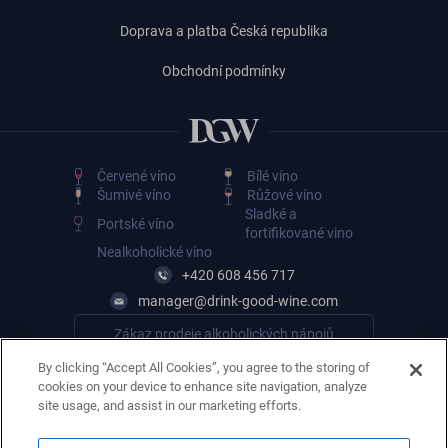
Doprava a platba Česká republika
Obchodní podmínky
Červené víno
Bílé víno
Šumivé víno
Růžové víno
Sladké a
Portské víno
fortifikované vino
Nealkoholické víno
+420 608 456 717
manager@drink-good-wine.com
Zákaz prodeje alkoholických nápojů
osobám mladším 18 let
By clicking “Accept All Cookies”, you agree to the storing of
cookies on your device to enhance site navigation, analyze
site usage, and assist in our marketing efforts.