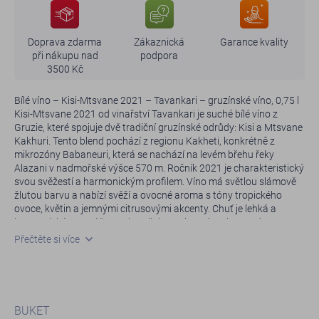
Doprava zdarma
Zákaznická
Garance kvality
při nákupu nad
podpora
3500 Kč
Bílé víno – Kisi-Mtsvane 2021 – Tavankari – gruzínské víno, 0,75 l
Kisi-Mtsvane 2021 od vinařství Tavankari je suché bílé víno z
Gruzie, které spojuje dvě tradiční gruzínské odrůdy: Kisi a Mtsvane
Kakhuri. Tento blend pochází z regionu Kakheti, konkrétně z
mikrozóny Babaneuri, která se nachází na levém břehu řeky
Alazani v nadmořské výšce 570 m. Ročník 2021 je charakteristický
svou svěžestí a harmonickým profilem. Víno má světlou slámově
žlutou barvu a nabízí svěží a ovocné aroma s tóny tropického
ovoce, květin a jemnými citrusovými akcenty. Chuť je lehká a
harmonická, s vyváženou kyselinkou a jemným citrusovým
závěrem. Alkoholový obsah činí 13 %, což přispívá k jeho svěžesti a
Přečtěte si více
pitelnosti.
Toto víno je ideální pro milovníky bílých vín, kteří hledají autentický
zážitek z Gruzie. Doporučuje se podávat při teplotě 10–12 °C a
skvěle se hodí k mořským plodům, rybám, bílému masu, salátům a
BUKET
pikantním pokrmům. Kisi-Mtsvane 2021 – Tavankari je skvělou