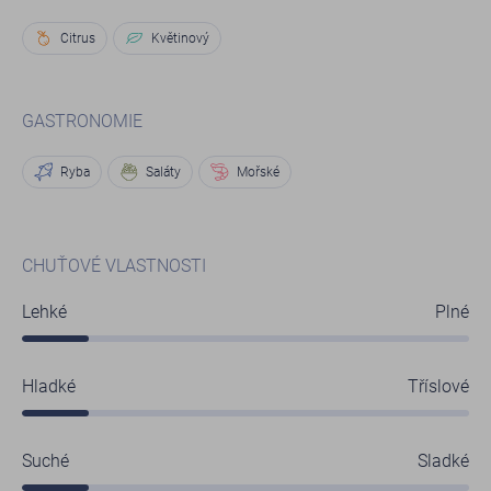
volbou pro ty, kteří chtějí ochutnat kvalitní gruzínské víno s
tradičními odrůdami a charakteristickým stylem.
Citrus
Květinový
GASTRONOMIE
Ryba
Saláty
Mořské
CHUŤOVÉ VLASTNOSTI
Lehké
Plné
Hladké
Tříslové
Suché
Sladké