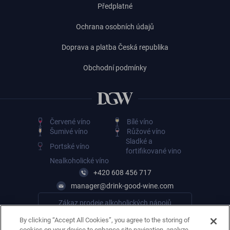
Předplatné
Ochrana osobních údajů
Doprava a platba Česká republika
Obchodní podmínky
Červené víno
Bílé víno
Šumivé víno
Růžové víno
Sladké a
Portské víno
fortifikované vino
Nealkoholické víno
+420 608 456 717
manager@drink-good-wine.com
Zákaz prodeje alkoholických nápojů
osobám mladším 18 let
By clicking “Accept All Cookies”, you agree to the storing of
cookies on your device to enhance site navigation, analyze