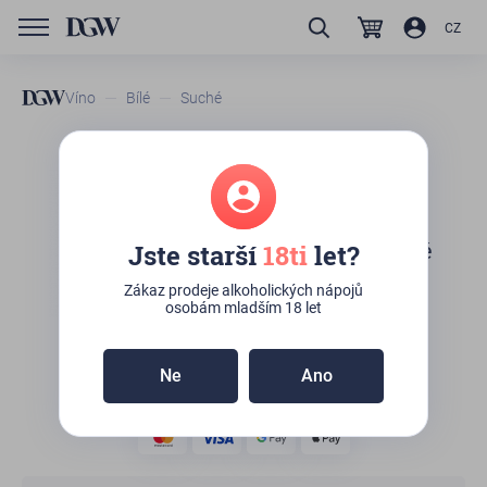
CZ
Víno
Bílé
Suché
GTIN/EAN
20220002
Bílé víno - Kisi-Mtsvane
2021 - Tavankari - gruzínské
Jste starší
18ti
let?
víno, 0,75l
Zákaz prodeje alkoholických nápojů
osobám mladším 18 let
Zboží není skladem
Ne
Ano
190
Kč