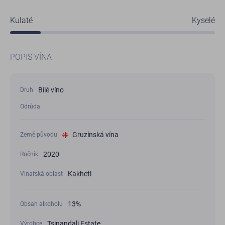
Kulaté
Kyselé
POPIS VÍNA
Bílé víno
Druh
Odrůda
Gruzínská vína
Země původu
2020
Ročník
Kakheti
Vinařská oblast
13%
Obsah alkoholu
Tsinandali Estate
Výrobce