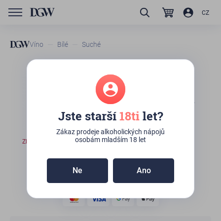
CZ
Víno
Bílé
Suché
GTIN/EAN
20220005
Bílé víno - Tsinandali 2020 -
Tsinandali Estate -
Jste starší
18ti
let?
gruzínské víno, 0,75l
Zákaz prodeje alkoholických nápojů
osobám mladším 18 let
Zboží není skladem
Ne
Ano
490
Kč