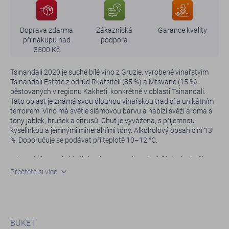
Doprava zdarma
Zákaznická
Garance kvality
při nákupu nad
podpora
3500 Kč
Tsinandali 2020 je suché bílé víno z Gruzie, vyrobené vinařstvím
Tsinandali Estate z odrůd Rkatsiteli (85 %) a Mtsvane (15 %),
pěstovaných v regionu Kakheti, konkrétně v oblasti Tsinandali.
Tato oblast je známá svou dlouhou vinařskou tradicí a unikátním
terroirem. Víno má světle slámovou barvu a nabízí svěží aroma s
tóny jablek, hrušek a citrusů. Chuť je vyvážená, s příjemnou
kyselinkou a jemnými minerálními tóny. Alkoholový obsah činí 13
%. Doporučuje se podávat při teplotě 10–12 °C.
Tsinandali 2020 je ideální volbou pro milovníky bílých vín, kteří
hledají autentické víno z Gruzie s bohatým aromatickým profilem
Přečtěte si více
a vyváženou chutí.
BUKET