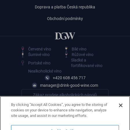
Doprava a platba Česká republika
Obchodní podmínky
Červené víno
Bílé víno
Šumivé víno
Růžové víno
Sladké a
Portské víno
fortifikované vino
Nealkoholické víno
+420 608 456 717
manager@drink-good-wine.com
Zákaz prodeje alkoholických nápojů
osobám mladším 18 let
By clicking “Accept All Cookies”, you agree to the storing of
cookies on your device to enhance site navigation, analyze
site usage, and assist in our marketing efforts.