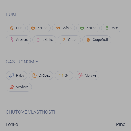
BUKET
Dub
Kokos
Máslo
Kokos
Med
Ananas
Jablko
Citrón
Grapefruit
GASTRONOMIE
Ryba
Drůbež
Sýr
Mořské
Vepřové
CHUŤOVÉ VLASTNOSTI
Lehké
Plné