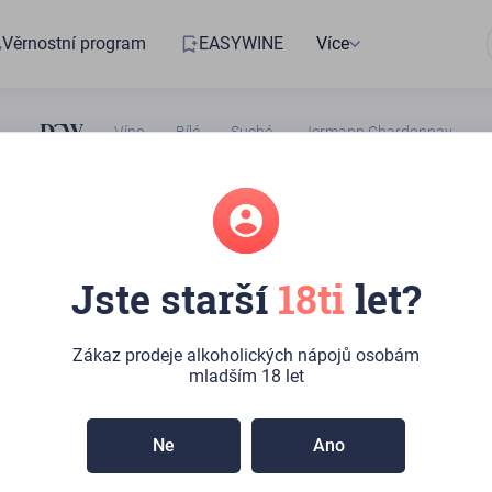
Věrnostní program
EASYWINE
Více
Víno
Bílé
Suché
Jermann Chardonnay
4030172
Jste starší
18ti
let?
 Chardonnay
Zákaz prodeje alkoholických nápojů osobám
ru:
7ks
(Kateřinská 492/10, Praha)
mladším 18 let
utá barva s odlesky zelené. Tradičně minerální tón
tostí. Zejména připomíná banány a plně vyzrálá jablka.
Ne
Ano
elá odrůdovost, jak je tomu u vín z “dílny” Jermann zvykem.
ruje aroma, je minerální ovocná a velice dlouhá.