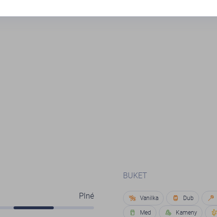
BUKET
Plné
Vanilka
Dub
Med
Kameny