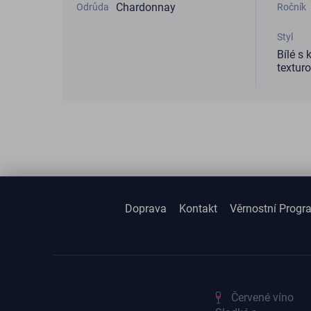
Chardonnay
Odrůda
Ročník
Styl
Bílé s
textur
Doprava
Kontakt
Věrnostní Progr
Červené víno