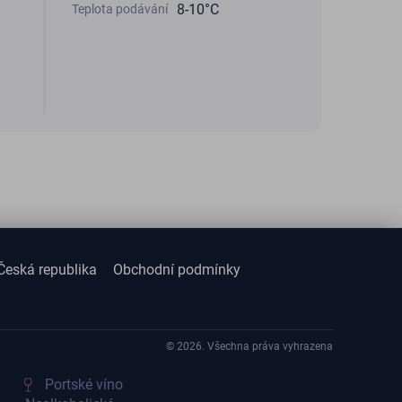
8-10°С
Teplota podávání
Česká republika
Obchodní podmínky
© 2026. Všechna práva vyhrazena
Portské víno