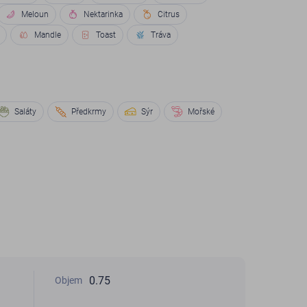
Meloun
Nektarinka
Citrus
Mandle
Toast
Tráva
Saláty
Předkrmy
Sýr
Mořské
0.75
Objem