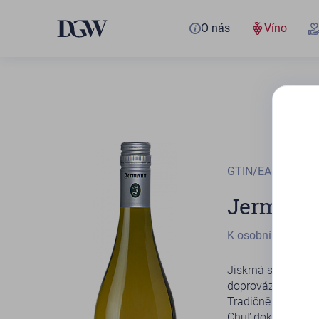
O nás
Víno
GTIN/EAN
803332
Jermann
K osobnímu odbě
Jiskrná slámově žl
doprovázený ovoci
Tradičně velmi čit
Chuť dokonale kopí