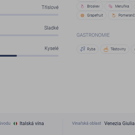
Broskev
Meruňka
Tříslové
Grapefruit
Pomeranč
Sladké
GASTRONOMIE
Kyselé
Ryba
Těstoviny
Italská vína
Venezia Giulia
ůvodu
Vinařská oblast