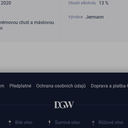
2020
13 %
Obsah alkoholu
Jermann
Výrobce
 krémovou chutí a máslovou
ou
am
Předplatné
Ochrana osobních údajů
Doprava a platba 
Bílé víno
Šumivé víno
Růžové víno