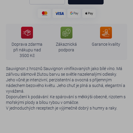
Doprava zdarma
Zákaznická
Garance kvality
při nákupu nad
podpora
3500 Kč
Sauvignon z hroznů Sauvignon vinifikovaných jako bílé víno. Má
zářivou slámově žlutou barvu se světle nazelenalými odlesky.
Jeho vůně je intenzivní, perzistentní a ovocná s příjemným
nádechem bezového květu. Jeho chuť je plná a suchá, elegantní a
vyvážená.
Doporučení k podávání: Ke spárování s měkkýši obecně, rizotem s
mořskými plody a bílou rybou v omáčce.
V jednoduchých receptech je výjimečně dobrý s humry a raky.