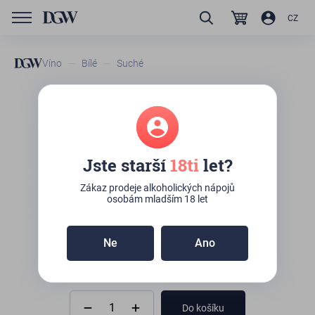
CZ
Víno
Bílé
Suché
GTIN/EAN
8033324030011
Jermann Sauvignon
Jste starší
18ti
let?
K osobnímu odběru:
1ks
(Kateřinská 492/10,
Praha)
Zákaz prodeje alkoholických nápojů
osobám mladším 18 let
Ne
Ano
585
Kč
Do košíku