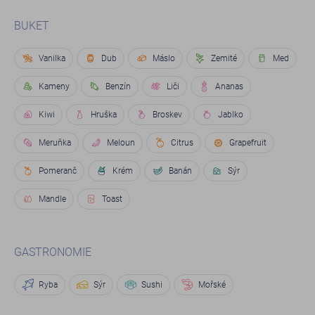
BUKET
Vanilka
Dub
Máslo
Zemité
Med
Kameny
Benzín
Liči
Ananas
Kiwi
Hruška
Broskev
Jablko
Meruňka
Meloun
Citrus
Grapefruit
Pomeranč
Krém
Banán
Sýr
Mandle
Toast
GASTRONOMIE
Ryba
Sýr
Sushi
Mořské