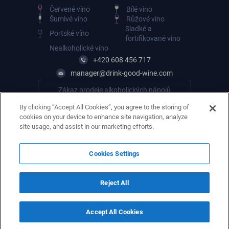
Červené víno
Bílé víno
Šumivé víno
Růžové víno
Sladké a
Portské víno
fortifikované vino
Nealkoholické víno
+420 608 456 717
manager@drink-good-wine.com
Zákaz prodeje alkoholických nápojů
osobám mladším 18 let
By clicking “Accept All Cookies”, you agree to the storing of
cookies on your device to enhance site navigation, analyze
site usage, and assist in our marketing efforts.
Cookies Settings
Reject All
Accept All Cookies
© 2026. Všechna práva vyhrazena