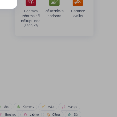
Doprava
Zákaznická
Garance
zdarma při
podpora
kvality
nákupu nad
3500 Kč
Med
Kameny
Máta
Mango
Broskev
Jablko
Citrus
Sýr