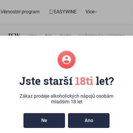
Věrnostní program
EASYWINE
Více
Víno
Bílé
Suché
La Scolca Gavi Valentino
27000544
Jste starší
18ti
let?
a Gavi Valentino
Zákaz prodeje alkoholických nápojů osobám
ru:
3ks
(Kateřinská 492/10, Praha)
mladším 18 let
 Typické pro Gavi, jemné, příjemně čerstvé.
ře tvarované, bohaté na tělo, dlouhé.
Ne
Ano
 pití během jídla s lehkými jídly.