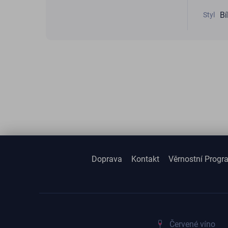
Bí
Styl
Doprava
Kontakt
Věrnostní Progr
Červené víno