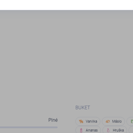
BUKET
Plné
Vanilka
Máslo
Ananas
Hruška