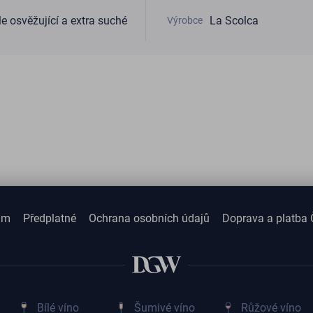
le osvěžující a extra suché
La Scolca
Výrobce
am
Předplatné
Ochrana osobních údajů
Doprava a platba 
Bílé víno
Šumivé víno
Růžové víno