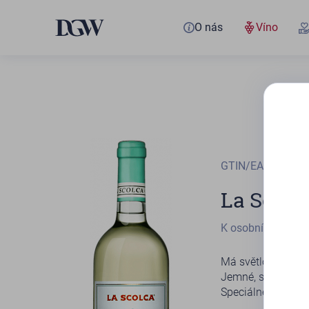
O nás
Víno
GTIN/EAN
80329
La Scolc
K osobnímu odbě
Má světlou slámu.
Jemné, suché, dob
Speciálně určeno k