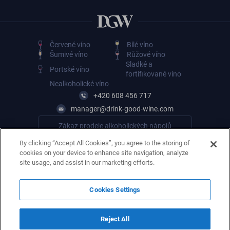
Červené víno
Bílé víno
Šumivé víno
Růžové víno
Sladké a
Portské víno
fortifikované vino
Nealkoholické víno
+420 608 456 717
manager@drink-good-wine.com
Zákaz prodeje alkoholických nápojů
osobám mladším 18 let
By clicking “Accept All Cookies”, you agree to the storing of
cookies on your device to enhance site navigation, analyze
site usage, and assist in our marketing efforts.
Cookies Settings
Reject All