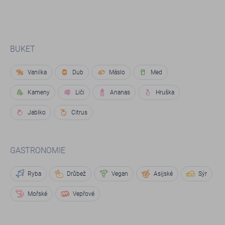
BUKET
Vanilka
Dub
Máslo
Med
Kameny
Liči
Ananas
Hruška
Jablko
Citrus
GASTRONOMIE
Ryba
Drůbež
Vegan
Asijské
Sýr
Mořské
Vepřové