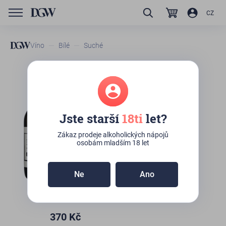
CZ
Víno
Bílé
Suché
GTIN/EAN
8594186262458
Milan Nestarec Bêl
Jste starší
18ti
let?
K osobnímu odběru:
10ks
(Kateřinská 492/10,
Praha)
Zákaz prodeje alkoholických nápojů
osobám mladším 18 let
Ne
Ano
370
Kč