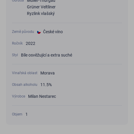
Müller-Thurgau
Odrůda
Grüner Veltliner
Ryzlink vlašský
České víno
Země původu
2022
Ročník
Bíle osvěžující a extra suché
Styl
Morava
Vinařská oblast
11.5%
Obsah alkoholu
Milan Nestarec
Výrobce
1
Objem