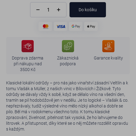
Do košíku
Doprava zdarma
Zákaznická
Garance kvality
při nákupu nad
podpora
3500 Kč
Klasické lokální odrůdy – pro nás jako vinařství zásadní Veltlín a k
tomu Vlašák a Müller, z našich vinic v Bílovicích i Žižkově. Tyto
odrůdy se dávaly vždy k sobě, když se dělalo víno na všední den,
tramín se pil hodobóžově jen v nedělu. Je to logické – Vlašák & co.
nepřezrávaly, tudíž výsledné víno mělo nízký alkohol a dobře se
pilo. Běl má v rodokmenu všechno toto. K tomu klasické
zpracování, živelnost, pitelnost tak vysoká, že ho lahvujeme do
litrovek. A přístupnost, díky které se o něj můžete rozdělit opravdu
s každým.