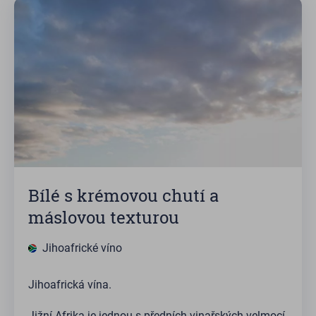
Bílé s krémovou chutí a
máslovou texturou
Jihoafrické víno
Jihoafrická vína.
Jižní Afrika je jednou s předních vinařských velmocí