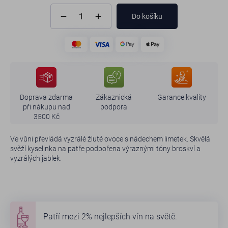
Do košíku
Doprava zdarma
Zákaznická
Garance kvality
při nákupu nad
podpora
3500 Kč
Ve vůni převládá vyzrálé žluté ovoce s nádechem limetek. Skvělá
svěží kyselinka na patře podpořena výraznými tóny broskví a
vyzrálých jablek.
Patří mezi 2% nejlepších vín na světě.