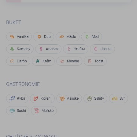
BUKET
Vanilka
Dub
Máslo
Med
Kameny
Ananas
Hruška
Jablko
Citrón
Krém
Mandle
Toast
GASTRONOMIE
Ryba
Koření
Asijské
Saláty
Sýr
Sushi
Mořské
CHUŤOVÉ VLASTNOSTI