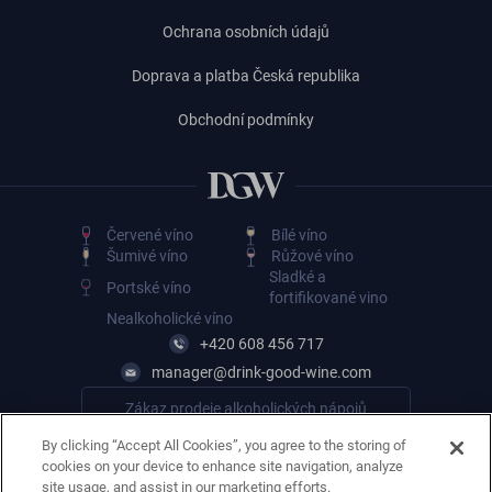
Ochrana osobních údajů
Doprava a platba Česká republika
Obchodní podmínky
Červené víno
Bílé víno
Šumivé víno
Růžové víno
Sladké a
Portské víno
fortifikované vino
Nealkoholické víno
+420 608 456 717
manager@drink-good-wine.com
Zákaz prodeje alkoholických nápojů
osobám mladším 18 let
By clicking “Accept All Cookies”, you agree to the storing of
cookies on your device to enhance site navigation, analyze
site usage, and assist in our marketing efforts.