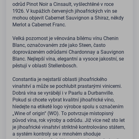
odrůd Pinot Noir a Cinsault, vyšlechtěné v roce
1926. V kupážích červených jihoafrických vín se
mohou objevit Cabernet Sauvignon a Shiraz, někdy
Merlot a Cabernet Franc.
Velká pozornost je věnována bílému vínu Chenin
Blanc, označovaném zde jako Steen, často
doprovázeném odrůdami Chardonnay a Sauvignon
Blanc. Nejlepší vína, elegantní a vysoce jakostní, se
pěstují v oblasti Stellenbosch.
Constantia je nejstarší oblasti jihoafrického
vinařství a může se pochlubit prastarými vinicemi.
Dobrá vína se vyrábějí i v Paarlu a Durbanville.
Pokud si chcete vybrat kvalitní jihoafrické víno,
hledejte na etiketě logo výrobce spolu s označením
„Wine of origin“ (WO). To potvrzuje místopisný
původ vína, rok výroby a odrůdu. Již více než sto let
je jihoafrické vinařství striktně kontrolováno státem,
a systém kontroly se v mnohém shoduje