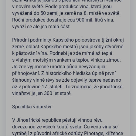
v novém světě. Podle produkce vína, která jsou
vyvážená do 50 zemí, je země na 8. místě ve světě.
Roční produkce dosahuje cca 900 mil. litrů vína,
vyváží se ale jen malá část.
Přírodní podmínky Kapského poloostrova (jižní okraj
země, oblast Kapského města) jsou jakoby stvořené
k pěstování vína. Podnebí je zde mírné až teplé
s vlahým mořským vánkem a teplou vlhkou zimou.
Je zde výjimečně úrodná půda nevyžadující
přihnojování. Z historického hlediska úplně první
šlahouny vinné révy se zde objevily teprve nedávno
až v polovině 17. století. To znamená, že jihoafrické
vinařství je jen 300 let staré.
Specifika vinařství.
V Jihoafrické republice pěstují vinnou révu
dovezenou ze všech koutů světa. Červená vína se
vyrábějí z původní africké odrůdy Pinotage, křížence