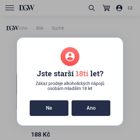
CZ
Víno
Bílé
Suché
GTIN/EAN
8594067470590
Vinařství Mádl Beton Cuvée
Sauvignon-Pálava
Jste starší
18ti
let?
K osobnímu odběru:
3ks
(Kateřinská 492/10,
Zákaz prodeje alkoholických nápojů
Praha)
osobám mladším 18 let
Ne
Ano
188
Kč