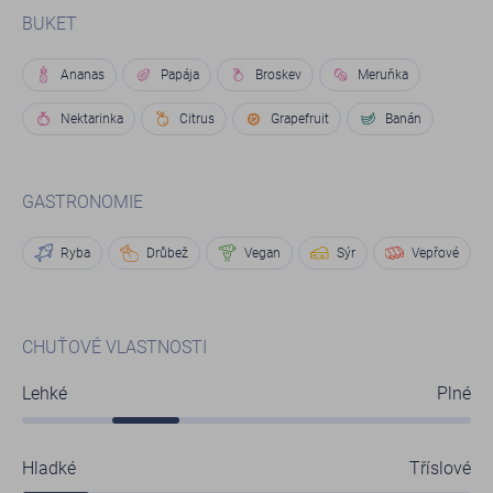
BUKET
Ananas
Papája
Broskev
Meruňka
Nektarinka
Citrus
Grapefruit
Banán
GASTRONOMIE
Ryba
Drůbež
Vegan
Sýr
Vepřové
CHUŤOVÉ VLASTNOSTI
Lehké
Plné
Hladké
Tříslové