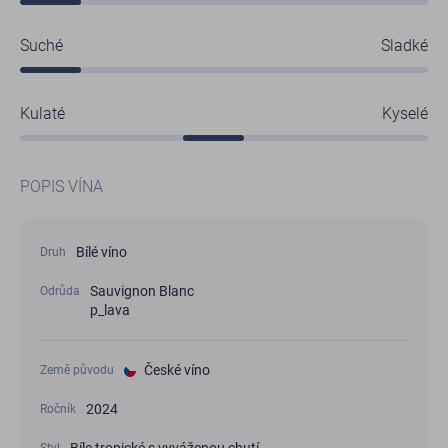
Suché
Sladké
Kulaté
Kyselé
POPIS VÍNA
Bílé víno
Druh
Sauvignon Blanc
Odrůda
p_lava
České víno
Země původu
2024
Ročník
Styl