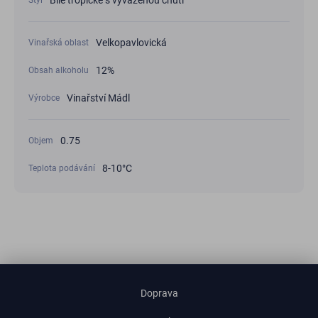
Bíle tropické s vyváženou chutí
Velkopavlovická
Vinařská oblast
12%
Obsah alkoholu
Vinařství Mádl
Výrobce
0.75
Objem
8-10°С
Teplota podávání
Doprava