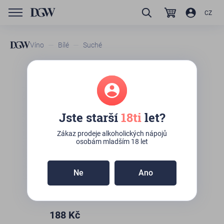
CZ
Víno
Bílé
Suché
Vinařství Mádl Beton
Sauvignon-Neuburské
Jste starší
18ti
let?
K osobnímu odběru:
>10ks
(Kateřinská 492/10,
Praha)
Zákaz prodeje alkoholických nápojů
osobám mladším 18 let
Ne
Ano
188
Kč