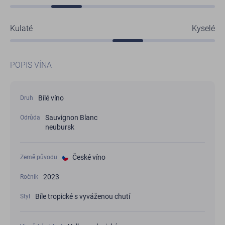
Kulaté
Kyselé
POPIS VÍNA
Bílé víno
Druh
Sauvignon Blanc
Odrůda
neubursk
České víno
Země původu
2023
Ročník
Bíle tropické s vyváženou chutí
Styl