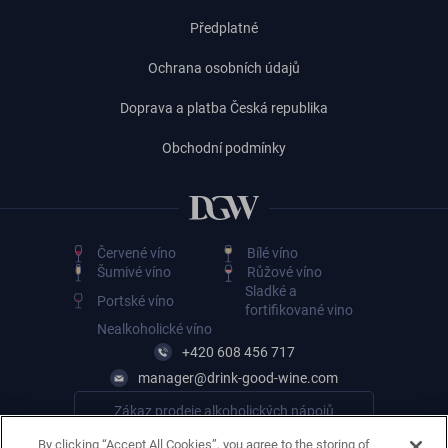
Předplatné
Ochrana osobních údajů
Doprava a platba Česká republika
Obchodní podmínky
Červené víno
Bílé víno
Šumivé víno
Růžové víno
Sladké a
Portské víno
fortifikované vino
Nealkoholické víno
+420 608 456 717
manager@drink-good-wine.com
Zákaz prodeje alkoholických nápojů
osobám mladším 18 let
By clicking “Accept All Cookies”, you agree to the storing of