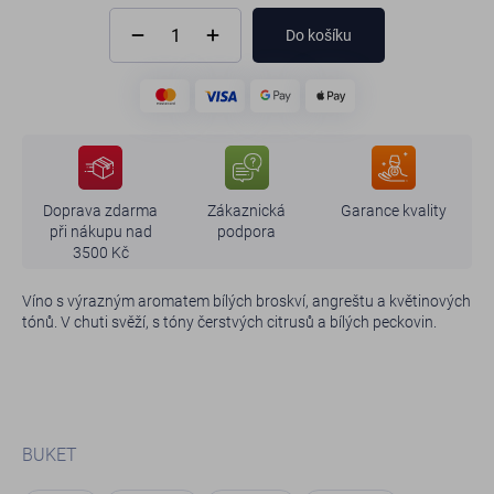
Do košíku
Doprava zdarma
Zákaznická
Garance kvality
při nákupu nad
podpora
3500 Kč
Víno s výrazným aromatem bílých broskví, angreštu a květinových
tónů. V chuti svěží, s tóny čerstvých citrusů a bílých peckovin.
BUKET