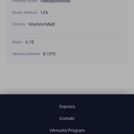
Velkopavlovická
Vinařská oblast
12%
Obsah alkoholu
Vinařství Mádl
Výrobce
0.75
Objem
8-10°С
Teplota podávání
Doprava
Kontakt
Věrnostní Program