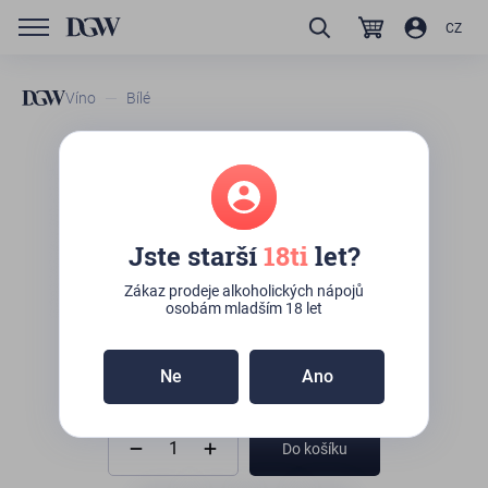
CZ
Víno
Bílé
Gotberg Ryzlink rýnský,
pozdní sběr
Jste starší
18ti
let?
K osobnímu odběru:
>10ks
(Kateřinská 492/10,
Praha)
Zákaz prodeje alkoholických nápojů
osobám mladším 18 let
Ne
Ano
250
Kč
Do košíku