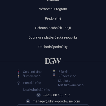
Věrnostní Program
Předplatné
Ochrana osobních údajů
Doprava a platba Česká republika
Obchodní podmínky
Červené víno
Bílé víno
Šumivé víno
Růžové víno
Sladké a
Portské víno
fortifikované vino
Nealkoholické víno
+420 608 456 717
manager@drink-good-wine.com