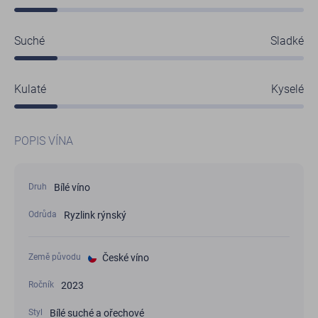
Suché
Sladké
Kulaté
Kyselé
POPIS VÍNA
Bílé víno
Druh
Ryzlink rýnský
Odrůda
České víno
Země původu
2023
Ročník
Bílé suché a ořechové
Styl