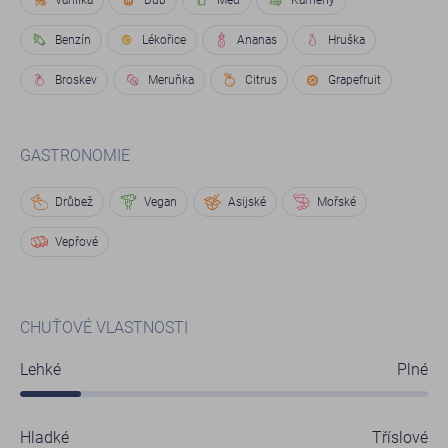
Benzín
Lékořice
Ananas
Hruška
Broskev
Meruňka
Citrus
Grapefruit
GASTRONOMIE
Drůbež
Vegan
Asijské
Mořské
Vepřové
CHUŤOVÉ VLASTNOSTI
Lehké
Plné
Hladké
Tříslové