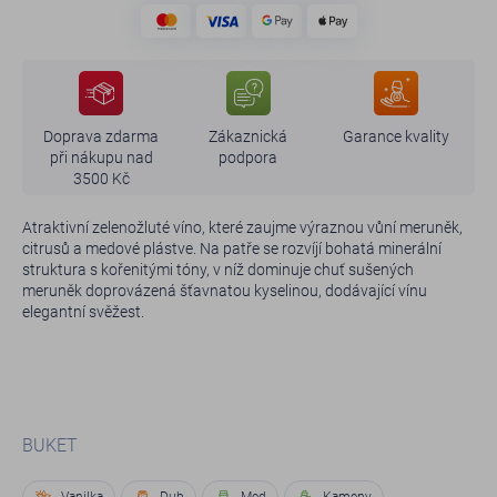
Doprava zdarma
Zákaznická
Garance kvality
při nákupu nad
podpora
3500 Kč
Atraktivní zelenožluté víno, které zaujme výraznou vůní meruněk,
citrusů a medové plástve. Na patře se rozvíjí bohatá minerální
struktura s kořenitými tóny, v níž dominuje chuť sušených
meruněk doprovázená šťavnatou kyselinou, dodávající vínu
elegantní svěžest.
BUKET
Vanilka
Dub
Med
Kameny