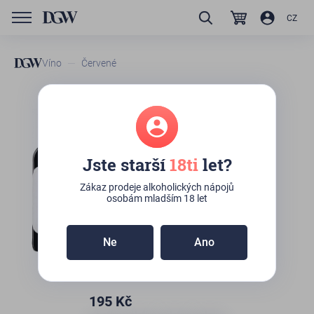
CZ
Víno
Červené
GTIN/EAN
8436610930154
Can Blau El Nen del Celler
Jste starší
18ti
let?
Zboží není skladem
Zákaz prodeje alkoholických nápojů
osobám mladším 18 let
Ne
Ano
195
Kč