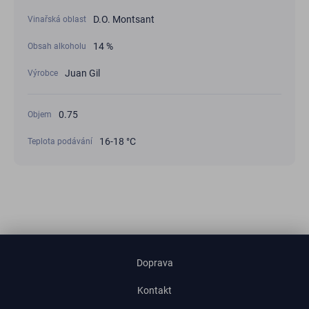
D.O. Montsant
Vinařská oblast
14 %
Obsah alkoholu
Juan Gil
Výrobce
0.75
Objem
16-18 °С
Teplota podávání
Doprava
Kontakt