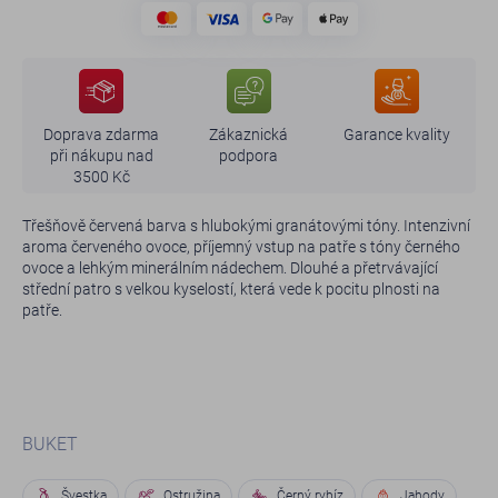
Doprava zdarma
Zákaznická
Garance kvality
při nákupu nad
podpora
3500 Kč
Třešňově červená barva s hlubokými granátovými tóny. Intenzivní
aroma červeného ovoce, příjemný vstup na patře s tóny černého
ovoce a lehkým minerálním nádechem. Dlouhé a přetrvávající
střední patro s velkou kyselostí, která vede k pocitu plnosti na
patře.
BUKET
Švestka
Ostružina
Černý rybíz
Jahody