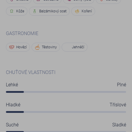
Kůže
Balzámikový ocet
Koření
GASTRONOMIE
Hovězí
Těstoviny
Jehněčí
CHUŤOVÉ VLASTNOSTI
Lehké
Plné
Hladké
Tříslové
Suché
Sladké