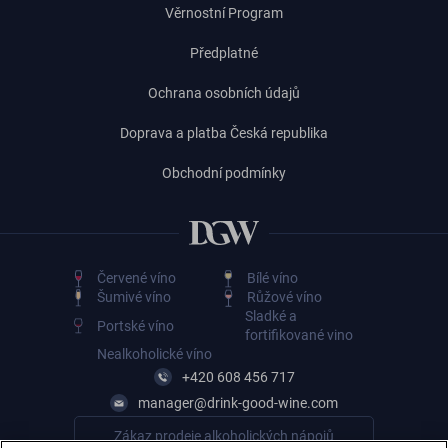
Věrnostní Program
Předplatné
Ochrana osobních údajů
Doprava a platba Česká republika
Obchodní podmínky
Červené víno
Bílé víno
Šumivé víno
Růžové víno
Sladké a
Portské víno
fortifikované vino
Nealkoholické víno
+420 608 456 717
manager@drink-good-wine.com
Zákaz prodeje alkoholických nápojů