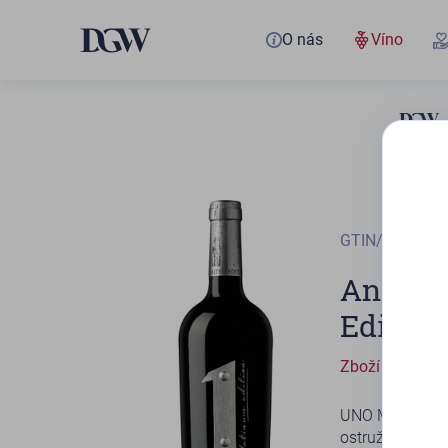
O nás
Víno
GTIN/EAN
779
Antiga
Edition
Zboží není skl
UNO Malbec Pla
ostružiny s lák