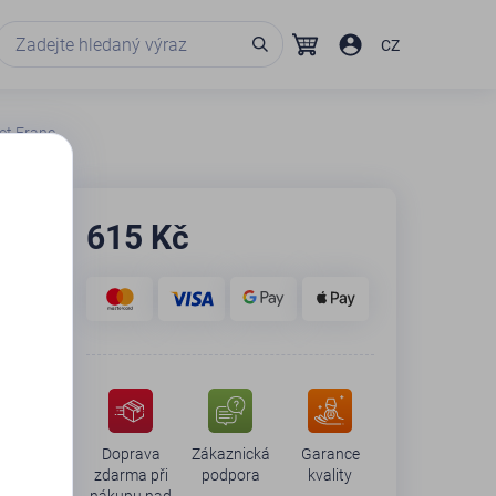
CZ
et Franc
615
Kč
Doprava
Zákaznická
Garance
zdarma při
podpora
kvality