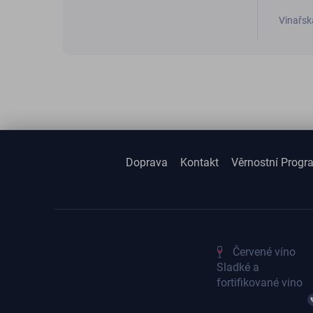
Vinařsk
Doprava
Kontakt
Věrnostní Progr
Červené víno
Sladké a
fortifikované vino