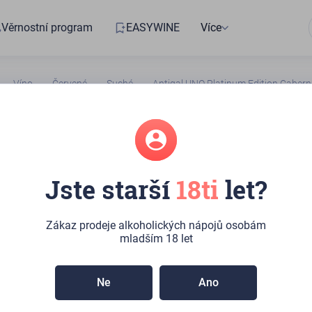
Věrnostní program
EASYWINE
Více
Víno
Červené
Suché
Antigal UNO Platinum Edition Cabern
8115618182
Jste starší
18ti
let?
l UNO Platinum
 Cabernet Franc
Zákaz prodeje alkoholických nápojů osobám
mladším 18 let
adem
Ne
Ano
tinum Edition nabízí lahodné tóny kápie, švestky, jahody a
avými tóny fialek, vanilky a mléčné čokolády. Toto fialově