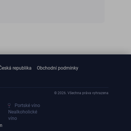
Česká republika
Obchodní podmínky
© 2026. Všechna práva vyhrazena
Portské víno
Nealkoholické
víno
m