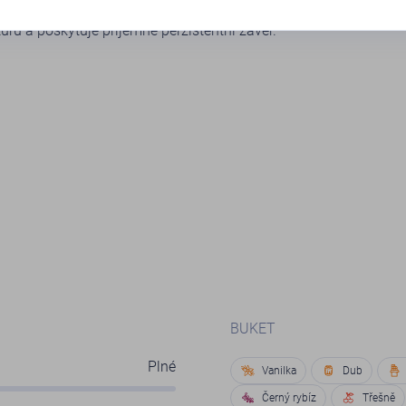
rozjasněné pečlivě chráněnou přirozenou kyselinkou, má
ru a poskytuje příjemně perzistentní závěr.
BUKET
Plné
Vanilka
Dub
Černý rybíz
Třešně