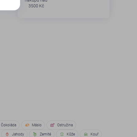
nákupu nad
3500 Kč
Čokoláda
Máslo
Ostružina
Jahody
Zemité
Kůže
Kouř