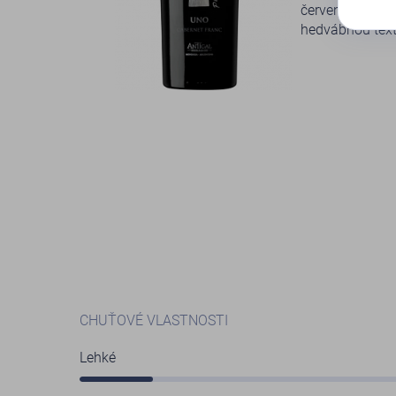
červené víno, 
hedvábnou textu
CHUŤOVÉ VLASTNOSTI
Lehké