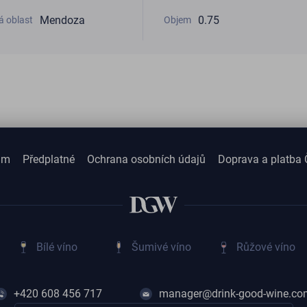
Mendoza
0.75
á oblast
Objem
am
Předplatné
Ochrana osobních údajů
Doprava a platba 
Bílé víno
Šumivé víno
Růžové víno
+420 608 456 717
manager@drink-good-wine.co