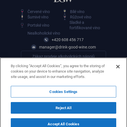
Červené víno
Bílé víno
Šumivé víno
Růžové víno
Sladké a
Portské víno
fortifikované vino
Nealkoholické víno
+420 608 456 717
manager@drink-good-wine.com
Zákaz prodeje alkoholických nápojů
osobám mladším 18 let
By clicking “Accept All Cookies”, you agree to the storing of
cookies on your device to enhance site navigation, analyze
site usage, and assist in our marketing efforts.
Cookies Settings
Reject All
Accept All Cookies
© 2026. Všechna práva vyhrazena