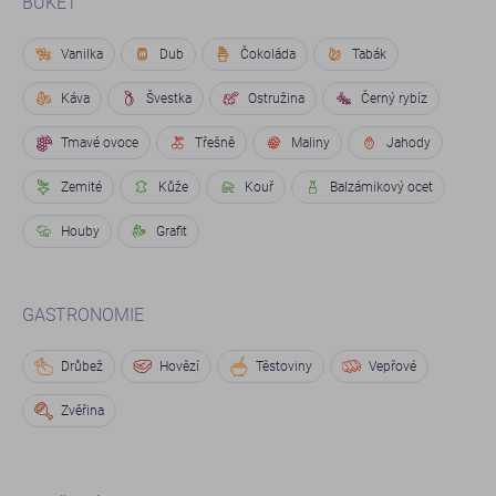
BUKET
Vanilka
Dub
Čokoláda
Tabák
Káva
Švestka
Ostružina
Černý rybíz
Tmavé ovoce
Třešně
Maliny
Jahody
Zemité
Kůže
Kouř
Balzámikový ocet
Houby
Grafit
GASTRONOMIE
Drůbež
Hovězí
Těstoviny
Vepřové
Zvěřina