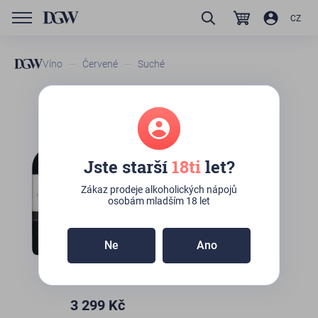
CZ
Víno
Červené
Suché
Antinori Tenuta Guado al
Tasso Bolgheri Superiore
Jste starší
18ti
let?
Na dotaz
Zákaz prodeje alkoholických nápojů
osobám mladším 18 let
Ne
Ano
3 299
Kč