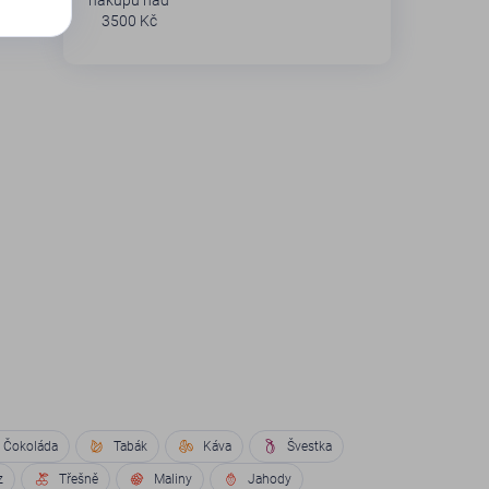
nákupu nad
3500 Kč
Čokoláda
Tabák
Káva
Švestka
z
Třešně
Maliny
Jahody