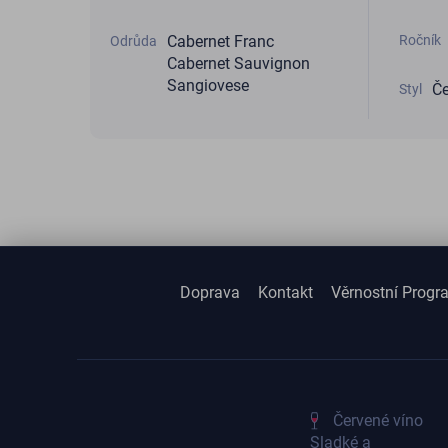
Ročník
Cabernet Franc
Odrůda
Cabernet Sauvignon
Sangiovese
Če
Styl
Doprava
Kontakt
Věrnostní Progr
Červené víno
Sladké a