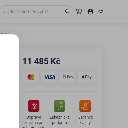
CZ
' 2011
11 485
Kč
Doprava
Zákaznická
Garance
zdarma při
podpora
kvality