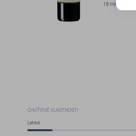
18 měsíců zrán
CHUŤOVÉ VLASTNOSTI
Lehké