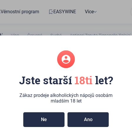
Věrnostní program
EASYWINE
Více
Víno
Červené
Suché
Antinori Tenuta Tignanello 'Solaia
i Tenuta
Jste starší
18ti
let?
llo 'Solaia' 2011
Zákaz prodeje alkoholických nápojů osobám
adem
mladším 18 let
zí bohatou a soustředěnou vůni s tóny heřmánku a sladkých
i je intenzivní, ovocné a mnohovrstevné, s pevnou strukturou
Ne
Ano
ovinami, které jsou dokonale vyvážené. Závěr je dlouhý,
řádně lahodný.