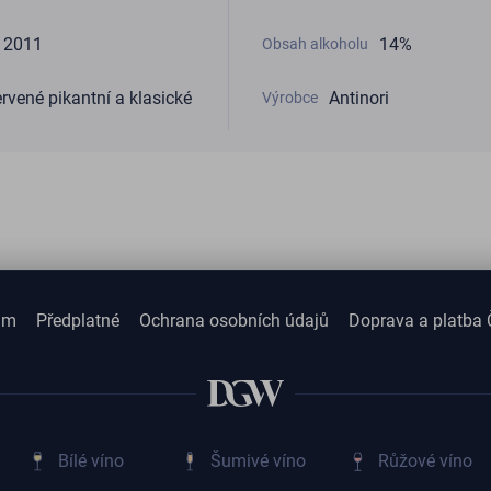
2011
14%
Obsah alkoholu
rvené pikantní a klasické
Antinori
Výrobce
am
Předplatné
Ochrana osobních údajů
Doprava a platba 
Bílé víno
Šumivé víno
Růžové víno