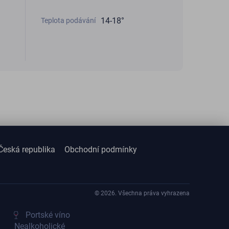
14-18°
Teplota podávání
Česká republika
Obchodní podmínky
© 2026. Všechna práva vyhrazena
Portské víno
Nealkoholické