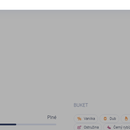
BUKET
Plné
Vanilka
Dub
Ostružina
Černý rybí