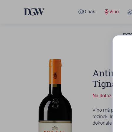
O nás
Víno
Antinori
Tignanell
Na dotaz
Víno má plnou, kon
rozinek. Intenzivn
dokonale vyvážený