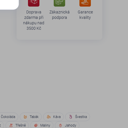
Doprava
Zákaznická
Garance
zdarma při
podpora
kvality
nákupu nad
3500 Kč
Čokoláda
Tabák
Káva
Švestka
z
Třešně
Maliny
Jahody