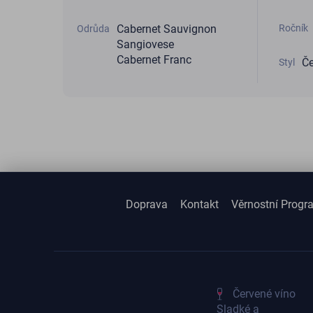
Ročník
Cabernet Sauvignon
Odrůda
Sangiovese
Cabernet Franc
Če
Styl
Doprava
Kontakt
Věrnostní Progr
Červené víno
Sladké a