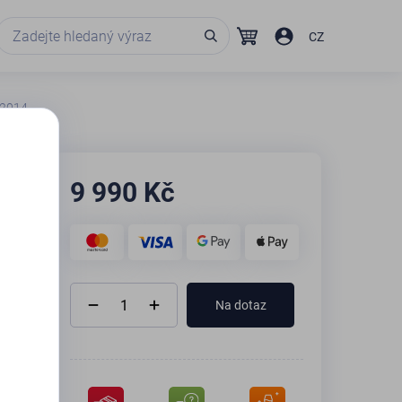
CZ
' 2014
9 990
Kč
Na dotaz