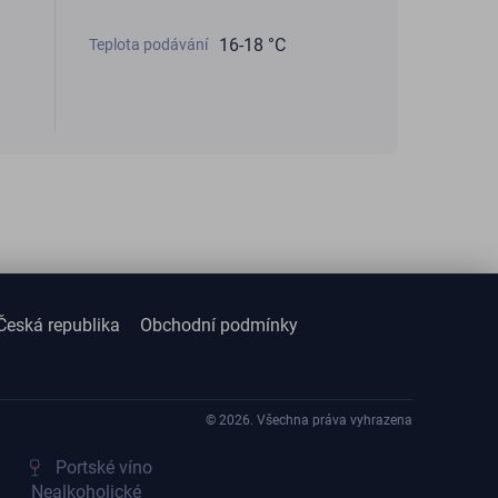
16-18 °C
Teplota podávání
Česká republika
Obchodní podmínky
© 2026. Všechna práva vyhrazena
Portské víno
Nealkoholické