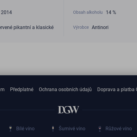
2014
14 %
Obsah alkoholu
rvené pikantní a klasické
Antinori
Výrobce
am
Předplatné
Ochrana osobních údajů
Doprava a platba 
Bílé víno
Šumivé víno
Růžové víno