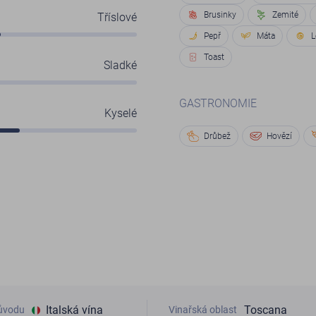
Brusinky
Zemité
Tříslové
Pepř
Máta
L
Toast
Sladké
GASTRONOMIE
Kyselé
Drůbež
Hovězí
Italská vína
Toscana
ůvodu
Vinařská oblast