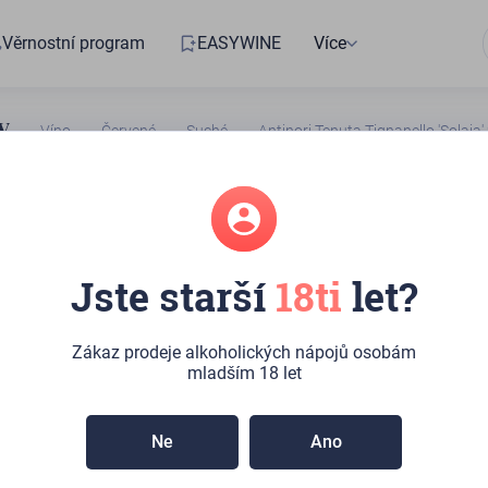
Věrnostní program
EASYWINE
Více
Víno
Červené
Suché
Antinori Tenuta Tignanello 'Solaia
 Tenuta
Jste starší
18ti
let?
o 'Solaia' 2014
Zákaz prodeje alkoholických nápojů osobám
mladším 18 let
centrovanou a velmi elegantní vůni s tóny heřmánku a
í, ovocná a komplexní chuť s výbornou strukturou, jemnými,
Ne
Ano
mi tříslovinami a lahodným, velmi dlouhým závěrem.