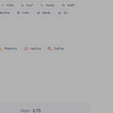
Kůže
Kouř
Houby
Grafit
ékořice
Krém
Banán
Sýr
Předkrmy
Vepřové
Zvěřina
0.75
Objem