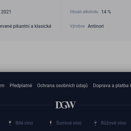
2021
14 %
Obsah alkoholu
rvené pikantní a klasické
Antinori
Výrobce
am
Předplatné
Ochrana osobních údajů
Doprava a platba 
Bílé víno
Šumivé víno
Růžové víno