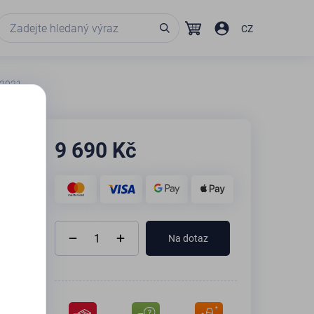
CZ
' 2021
9 690
Kč
Na dotaz