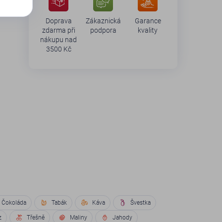
Doprava
Zákaznická
Garance
zdarma při
podpora
kvality
nákupu nad
3500 Kč
Čokoláda
Tabák
Káva
Švestka
z
Třešně
Maliny
Jahody