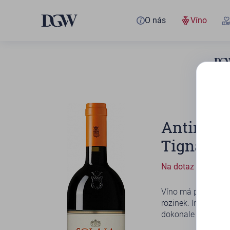
O nás
Víno
Antinori
Tignanell
Na dotaz
Víno má plnou, kon
rozinek. Intenzivn
dokonale vyvážený