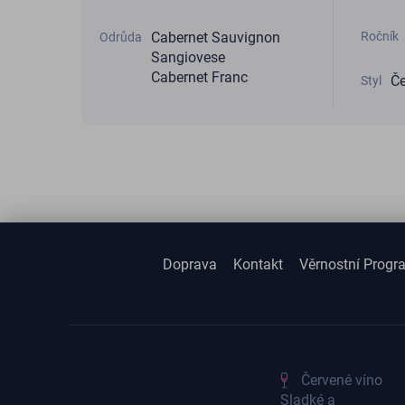
Ročník
Cabernet Sauvignon
Odrůda
Sangiovese
Cabernet Franc
Če
Styl
Doprava
Kontakt
Věrnostní Progr
Červené víno
Sladké a