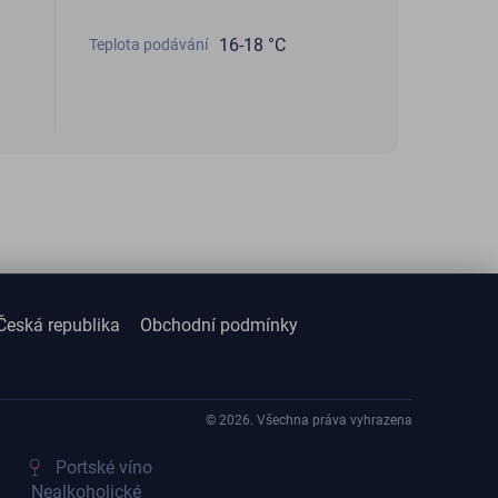
16-18 °C
Teplota podávání
Česká republika
Obchodní podmínky
© 2026. Všechna práva vyhrazena
Portské víno
Nealkoholické