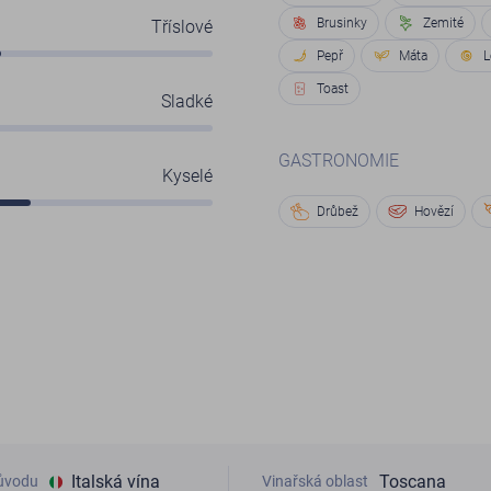
Brusinky
Zemité
Tříslové
Pepř
Máta
L
Toast
Sladké
GASTRONOMIE
Kyselé
Drůbež
Hovězí
Italská vína
Toscana
ůvodu
Vinařská oblast