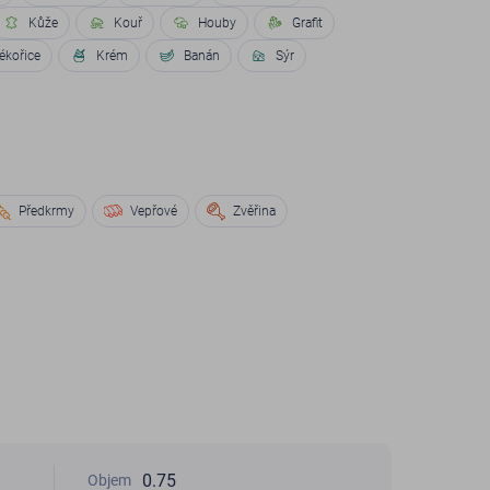
Kůže
Kouř
Houby
Grafit
ékořice
Krém
Banán
Sýr
Předkrmy
Vepřové
Zvěřina
0.75
Objem