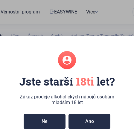
Věrnostní program
EASYWINE
Více
Víno
Červené
Suché
Antinori Tenuta Tignanello 'Solaia
 Tenuta
Jste starší
18ti
let?
o 'Solaia' 2021
Zákaz prodeje alkoholických nápojů osobám
mladším 18 let
centrovanou a velmi elegantní vůni s tóny heřmánku a
í, ovocná a komplexní chuť s výbornou strukturou, jemnými,
Ne
Ano
mi tříslovinami a lahodným, velmi dlouhým závěrem.