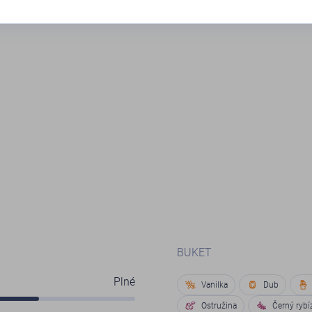
BUKET
Plné
Vanilka
Dub
Ostružina
Černý rybí