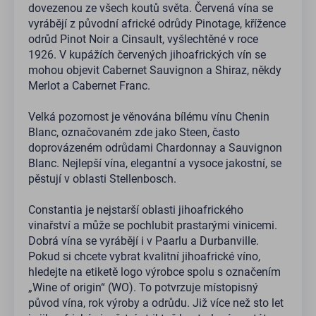
dovezenou ze všech koutů světa. Červená vína se
vyrábějí z původní africké odrůdy Pinotage, křížence
odrůd Pinot Noir a Cinsault, vyšlechtěné v roce
1926. V kupážích červených jihoafrických vín se
mohou objevit Cabernet Sauvignon a Shiraz, někdy
Merlot a Cabernet Franc.
Velká pozornost je věnována bílému vínu Chenin
Blanc, označovaném zde jako Steen, často
doprovázeném odrůdami Chardonnay a Sauvignon
Blanc. Nejlepší vína, elegantní a vysoce jakostní, se
pěstují v oblasti Stellenbosch.
Constantia je nejstarší oblasti jihoafrického
vinařství a může se pochlubit prastarými vinicemi.
Dobrá vína se vyrábějí i v Paarlu a Durbanville.
Pokud si chcete vybrat kvalitní jihoafrické víno,
hledejte na etiketě logo výrobce spolu s označením
„Wine of origin“ (WO). To potvrzuje místopisný
původ vína, rok výroby a odrůdu. Již více než sto let