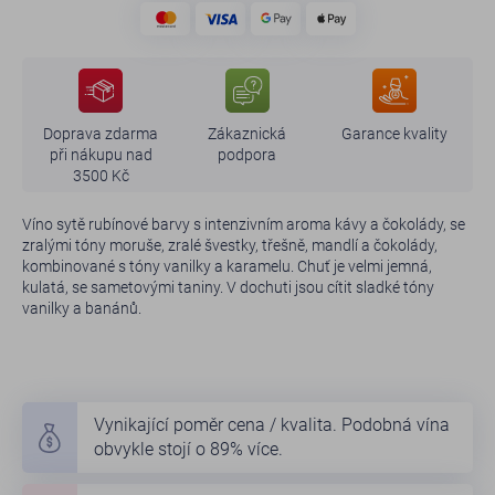
Doprava zdarma
Zákaznická
Garance kvality
při nákupu nad
podpora
3500 Kč
Víno sytě rubínové barvy s intenzivním aroma kávy a čokolády, se
zralými tóny moruše, zralé švestky, třešně, mandlí a čokolády,
kombinované s tóny vanilky a karamelu. Chuť je velmi jemná,
kulatá, se sametovými taniny. V dochuti jsou cítit sladké tóny
vanilky a banánů.
Vynikající poměr cena / kvalita. Podobná vína
obvykle stojí o 89% více.