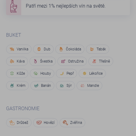
Patří mezi 1% nejlepších vín na světě.
BUKET
Vanilka
Dub
Čokoláda
Tabák
Káva
Švestka
Ostružina
Třešně
Kůže
Houby
Pepř
Lékořice
Krém
Banán
Sýr
Mandle
GASTRONOMIE
Drůbež
Hovězí
Zvěřina