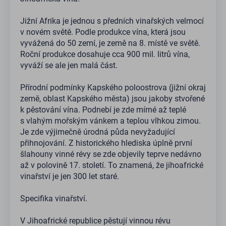
Jižní Afrika je jednou s předních vinařských velmocí
v novém světě. Podle produkce vína, která jsou
vyvážená do 50 zemí, je země na 8. místě ve světě.
Roční produkce dosahuje cca 900 mil. litrů vína,
vyváží se ale jen malá část.
Přírodní podmínky Kapského poloostrova (jižní okraj
země, oblast Kapského města) jsou jakoby stvořené
k pěstování vína. Podnebí je zde mírné až teplé
s vlahým mořským vánkem a teplou vlhkou zimou.
Je zde výjimečně úrodná půda nevyžadující
přihnojování. Z historického hlediska úplně první
šlahouny vinné révy se zde objevily teprve nedávno
až v polovině 17. století. To znamená, že jihoafrické
vinařství je jen 300 let staré.
Specifika vinařství.
V Jihoafrické republice pěstují vinnou révu