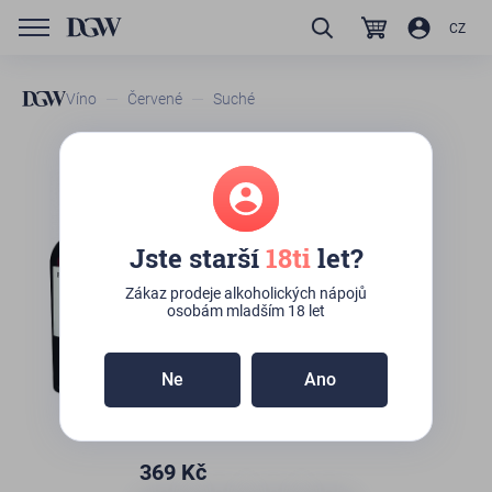
CZ
Víno
Červené
Suché
GTIN/EAN
6002039009232
Barista - Pinotage
Jste starší
18ti
let?
Zboží není skladem
Zákaz prodeje alkoholických nápojů
osobám mladším 18 let
Ne
Ano
369
Kč