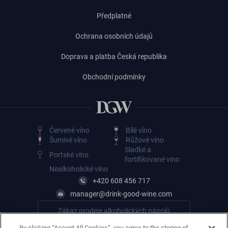
Předplatné
Ochrana osobních údajů
Doprava a platba Česká republika
Obchodní podmínky
Červené víno
Bílé víno
Šumivé víno
Růžové víno
Sladké a
Portské víno
fortifikované vino
Nealkoholické víno
+420 608 456 717
manager@drink-good-wine.com
Zákaz prodeje alkoholických nápojů
osobám mladším 18 let
By clicking “Accept All Cookies”, you agree to the storing of