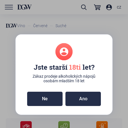
CZ
Víno
Červené
Suché
GTIN/EAN
8420347020066
Baron de Ley Finca
Monasterio
Jste starší
18ti
let?
Zboží není skladem
Zákaz prodeje alkoholických nápojů
osobám mladším 18 let
585
Kč
Ne
Ano