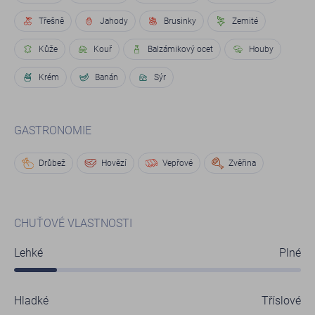
Třešně
Jahody
Brusinky
Zemité
Kůže
Kouř
Balzámikový ocet
Houby
Krém
Banán
Sýr
GASTRONOMIE
Drůbež
Hovězí
Vepřové
Zvěřina
CHUŤOVÉ VLASTNOSTI
Lehké
Plné
Hladké
Tříslové