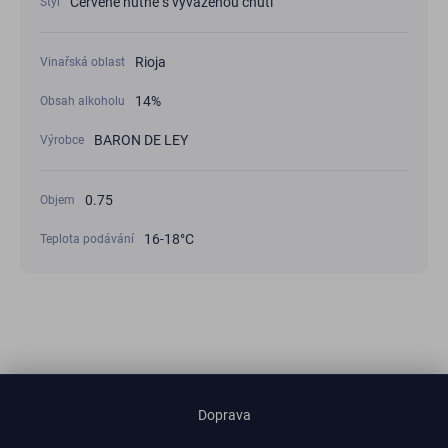
Červené hutné s vyváženou chutí
Styl
Rioja
Vinařská oblast
14%
Obsah alkoholu
BARON DE LEY
Výrobce
0.75
Objem
16-18°С
Teplota podávání
Doprava