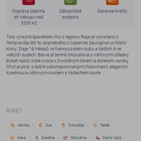
Doprava zdarma
Zákaznická
Garance kvality
při nákupu nad
podpora
3500 Kč
Toto výrazné španělské víno z regionu Rioja je vytvořeno z
Tempranilla (60 %) doplněného o Cabernet Sauvignon a místní
klony. Zraje 18 měsíců ve francouzském dubu a dalších 6 ve
velkých sudech. Barva je temně inkoustová s višňovými odlesky.
Buket nabízí zrálé ovoce s živočišným tónem a dotekem vanilky.
Chuť je plná, s dobře zakomponovanými tříslovinami, elegantní
kyselinou a višňovým ovocem s nádechem kouře.
BUKET
Vanilka
Dub
Čokoláda
Tabák
Káva
Švestka
Ostružina
Černý rybíz