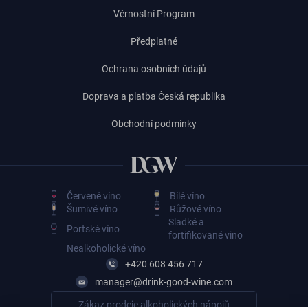
Věrnostní Program
Předplatné
Ochrana osobních údajů
Doprava a platba Česká republika
Obchodní podmínky
Červené víno
Bílé víno
Šumivé víno
Růžové víno
Sladké a
Portské víno
fortifikované vino
Nealkoholické víno
+420 608 456 717
manager@drink-good-wine.com
Zákaz prodeje alkoholických nápojů