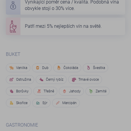
Vynikající poměr cena / kvalita. Podobná vína
obvykle stojí o 30% více.
Patří mezi 5% nejlepších vín na světě.
BUKET
Vanilka
Dub
Čokoláda
Švestka
Ostružina
Černý rybíz
Tmavé ovoce
Borůvky
Třešně
Jahody
Zemité
Skořice
Sýr
Marcipán
GASTRONOMIE