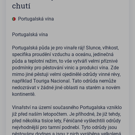
chutí
Portugalská vína
Portugalská vína
Portugalská půda je pro vinaře ráj! Slunce, vlhkost,
specifika proudění vzduchu a oceánu, jedinečná
půda a teplotní režim, to vše vytváří velmi příznivé
podmínky pro pěstování vinic a produkci vína. Zde
mimo jiné pěstuji velmi ojedinělé odrůdy vinné révy,
například Touriga Nacional. Tato odrůda nemůže
nedozrávat v žádné jiné oblasti na starém a novém
kontinentě.
Vinařství na území současného Portugalska vzniklo
již před naším letopočtem. Je příhodné, že již tehdy,
před několika tisíce lety, Féničané vyšlechtili odrůdy
nejvhodnější pro tamní podnebí. Tyto odrůdy jsou
pěstovány dodnes a jsou z nich vyráběna velkolepá