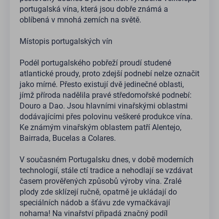
portugalská vína, která jsou dobře známá a
oblíbená v mnohá zemích na světě.
Místopis portugalských vín
Podél portugalského pobřeží proudí studené
atlantické proudy, proto zdejší podnebí nelze označit
jako mírné. Přesto existují dvě jedinečné oblasti,
jímž příroda nadělila pravé středomořské podnebí:
Douro a Dao. Jsou hlavními vinařskými oblastmi
dodávajícími přes polovinu veškeré produkce vína.
Ke známým vinařským oblastem patří Alentejo,
Bairrada, Bucelas a Colares.
V současném Portugalsku dnes, v době moderních
technologií, stále ctí tradice a nehodlají se vzdávat
časem prověřených způsobů výroby vína. Zralé
plody zde sklízejí ručně, opatrně je ukládají do
speciálních nádob a šťávu zde vymačkávají
nohama! Na vinařství připadá značný podíl