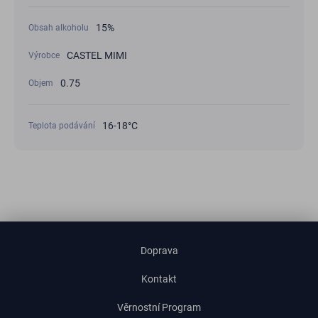
15%
Obsah alkoholu
CASTEL MIMI
Výrobce
0.75
Objem
16-18°С
Teplota podávání
Doprava
Kontakt
Věrnostní Program