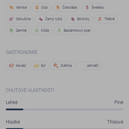
Vanilka
Dub
Čokoláda
Švestka
Ostružina
Černý rybíz
Borůvky
Třešně
Zemité
Kůže
Balzámikový ocet
GASTRONOMIE
Hovězí
Sýr
Zvěřina
Jehněčí
CHUŤOVÉ VLASTNOSTI
Lehké
Plné
Hladké
Tříslové