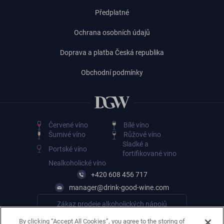
Předplatné
Ochrana osobních údajů
Doprava a platba Česká republika
Obchodní podmínky
Červené víno
Bílé víno
Šumivé víno
Růžové víno
Sladké a
Portské víno
fortifikované vino
Nealkoholické víno
+420 608 456 717
manager@drink-good-wine.com
Zákaz prodeje alkoholických nápojů
osobám mladším 18 let
By clicking “Accept All Cookies”, you agree to the storing of