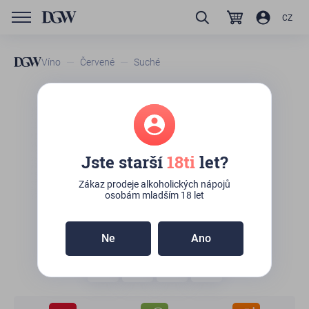
CZ
Víno
Červené
Suché
GTIN/EAN
4841576002458
Castel Mimi The Governor's
Blend
Jste starší
18ti
let?
Zboží není skladem
Zákaz prodeje alkoholických nápojů
osobám mladším 18 let
Ne
Ano
849
Kč