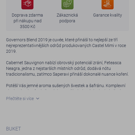
Doprava zdarma
Zákaznická
Garance kvality
při nákupu nad
podpora
3500 Kč
Governors Blend 2019 je cuvée, které přináší to nejlepší ze tří
nejreprezentativnějších odrůd produkovaných Castel Mimi v roce
2019.
Cabernet Sauvignon nabízí obrovský potenciál zrání, Feteasca
Neagra, jedna z nejstarších místních odrůd, dodává nótu
tradicionalismu, zatímco Saperavi přináší dokonalé nuance koření.
Potěší Vás jemné aroma sušených švestek a šafránu. Komplexní
chuť s tóny borůvek, černých moruší a bohatá dochuť s kořením,
kávou a hořkou čokoládou. Jedná se o skutečně výjimečné víno,
Přečtěte si více
které si můžete vychutnat buď nyní, nebo v následujících letech.
BUKET