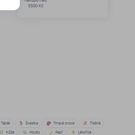
nákupu nad
3500 Kč
Tabák
Švestka
Tmavé ovoce
Třešně
Kůže
Houby
Pepř
Lékořice