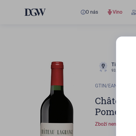
O nás
Víno
Tim Atkin
93/100
GTIN/EAN
332815
Château 
Pomerol
Zboží není sklade