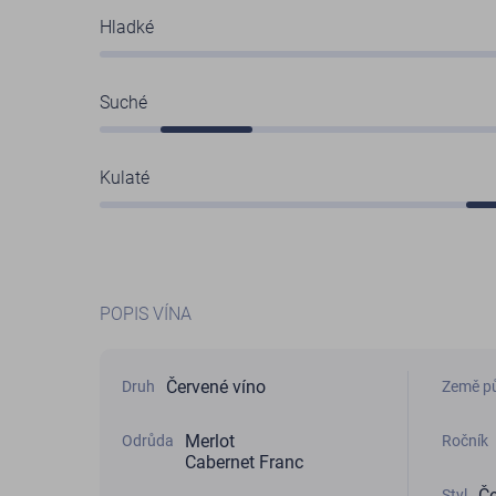
Hladké
Suché
Kulaté
POPIS VÍNA
Červené víno
Druh
Země p
Merlot
Odrůda
Ročník
Cabernet Franc
Če
Styl