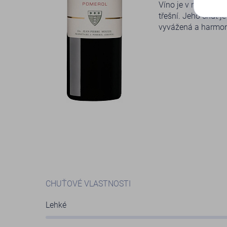
Víno je v nose velm
třešní. Jeho chuť j
vyvážená a harmon
CHUŤOVÉ VLASTNOSTI
Lehké