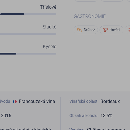
Tříslové
GASTRONOMIE
Sladké
Drůbež
Hovězí
Kyselé
Francouzská vína
Bordeaux
ůvodu
Vinařská oblast
2016
13,5%
Obsah alkoholu
rvené pikantní a klasické
Château Lagrange
Výrobce