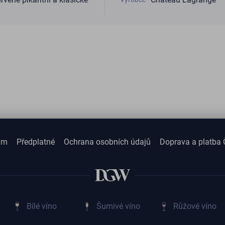
am
Předplatné
Ochrana osobních údajů
Doprava a platba 
Bílé víno
Šumivé víno
Růžové víno