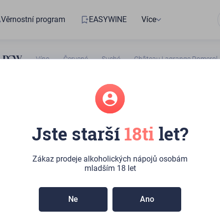
Věrnostní program
EASYWINE
Více
Víno
Červené
Suché
Château Lagrange Pomerol
Jeff Leve
Falstaff
94/100
89/100
Jste starší
18ti
let?
5004764
Lagrange
Zákaz prodeje alkoholických nápojů osobám
mladším 18 let
Ne
Ano
m