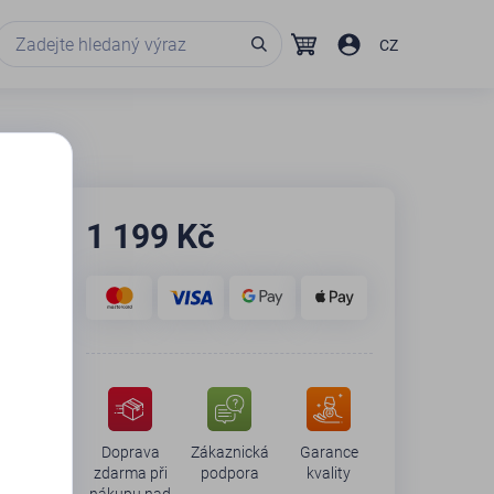
CZ
1 199
Kč
Doprava
Zákaznická
Garance
zdarma při
podpora
kvality