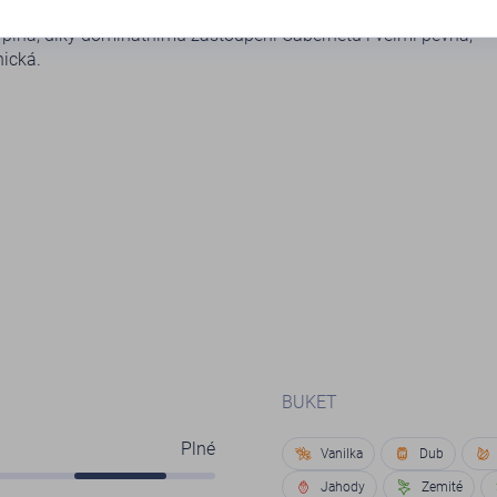
i delikátní, objevují se v něm tóny červeného ovoce, zejména
e plná, díky dominatnímu zastoupení Cabernetu i velmi pevná,
ická.
BUKET
Plné
Vanilka
Dub
Jahody
Zemité