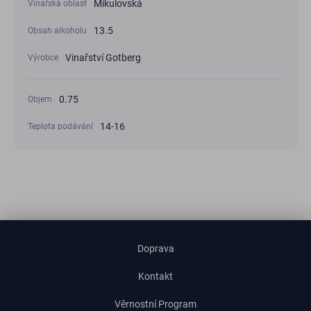
Mikulovská
Vinařská oblast
13.5
Obsah alkoholu
Vinařství Gotberg
Výrobce
0.75
Objem
14-16
Teplota podávání
Doprava
Kontakt
Věrnostní Program