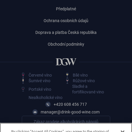
Předplatné
Ochrana osobních údajů
Doprava a platba Česká republika
Obchodní podmínky
Červené víno
Bílé víno
Šumivé víno
Růžové víno
Sladké a
Portské víno
fortifikované vino
Nealkoholické víno
+420 608 456 717
manager@drink-good-wine.com
Zákaz prodeje alkoholických nápojů
osobám mladším 18 let
By clicking “Accept All Cookies”, you agree to the storing of