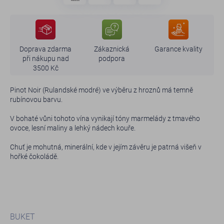
Doprava zdarma
Zákaznická
Garance kvality
při nákupu nad
podpora
3500 Kč
Pinot Noir (Rulandské modré) ve výběru z hroznů má temně
rubínovou barvu.
V bohaté vůni tohoto vína vynikají tóny marmelády z tmavého
ovoce, lesní maliny a lehký nádech kouře.
Chuť je mohutná, minerální, kde v jejím závěru je patrná višeň v
hořké čokoládě.
BUKET