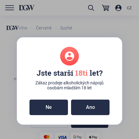
CZ
Víno
Červené
Suché
Gotberg Pinot Noir, výběr z
hroznů
Jste starší
18ti
let?
K osobnímu odběru:
9ks
(Kateřinská 492/10,
Praha)
Zákaz prodeje alkoholických nápojů
osobám mladším 18 let
290
Kč
Ne
Ano
Do košíku