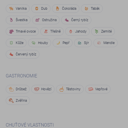
Vanilka
Dub
Čokoláda
Tabák
Švestka
Ostružina
Černý rybíz
Tmavé ovoce
Třešně
Jahody
Zemité
Kůže
Houby
Pepř
Sýr
Mandle
Červený rybíz
GASTRONOMIE
Drůbež
Hovězí
Těstoviny
Vepřové
Zvěřina
CHUŤOVÉ VLASTNOSTI