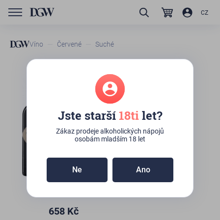
CZ
Víno
Červené
Suché
Masi Serego Alighieri
MontePiazzo Valpolicella
Jste starší
18ti
let?
Classico Superiore
Zákaz prodeje alkoholických nápojů
Na dotaz
osobám mladším 18 let
Ne
Ano
658
Kč