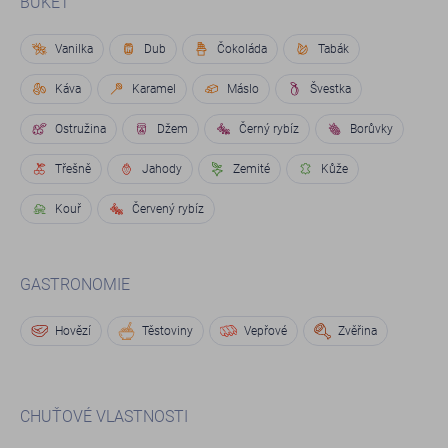
BUKET
Vanilka
Dub
Čokoláda
Tabák
Káva
Karamel
Máslo
Švestka
Ostružina
Džem
Černý rybíz
Borůvky
Třešně
Jahody
Zemité
Kůže
Kouř
Červený rybíz
GASTRONOMIE
Hovězí
Těstoviny
Vepřové
Zvěřina
CHUŤOVÉ VLASTNOSTI