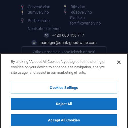
Červené víno
Bílé víno
Šumivé víno
Růžové víno
Sladké a
Portské víno
fortifikované vino
Nealkoholické víno
+420 608 456 717
manager@drink-good-wine.com
Zákaz prodeje alkoholických nápojů
osobám mladším 18 let
By clicking “Accept All Cookies”, you agree to the storing of
cookies on your device to enhance site navigation, analyze
site usage, and assist in our marketing efforts.
Cookies Settings
Reject All
Accept All Cookies
© 2026. Všechna práva vyhrazena