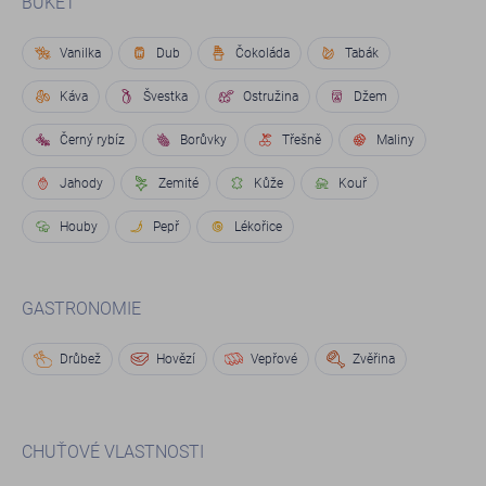
BUKET
Vanilka
Dub
Čokoláda
Tabák
Káva
Švestka
Ostružina
Džem
Černý rybíz
Borůvky
Třešně
Maliny
Jahody
Zemité
Kůže
Kouř
Houby
Pepř
Lékořice
GASTRONOMIE
Drůbež
Hovězí
Vepřové
Zvěřina
CHUŤOVÉ VLASTNOSTI