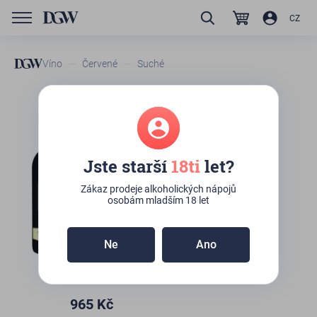
CZ
Víno
Červené
Suché
Villa Poggio Salvi Brunello di
Montalcino
Jste starší
18ti
let?
Na dotaz
Zákaz prodeje alkoholických nápojů
osobám mladším 18 let
Ne
Ano
965
Kč