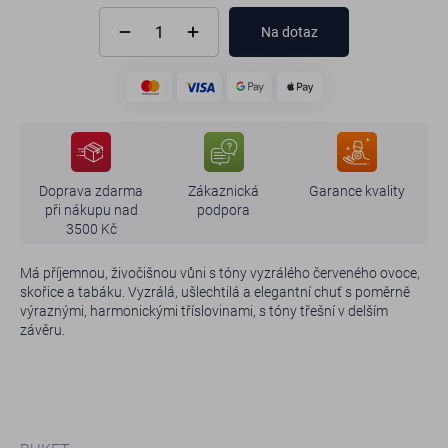
Na dotaz
Doprava zdarma
Zákaznická
Garance kvality
při nákupu nad
podpora
3500 Kč
Má příjemnou, živočišnou vůni s tóny vyzrálého červeného ovoce,
skořice a tabáku. Vyzrálá, ušlechtilá a elegantní chuť s poměrně
výraznými, harmonickými tříslovinami, s tóny třešní v delším
závěru.