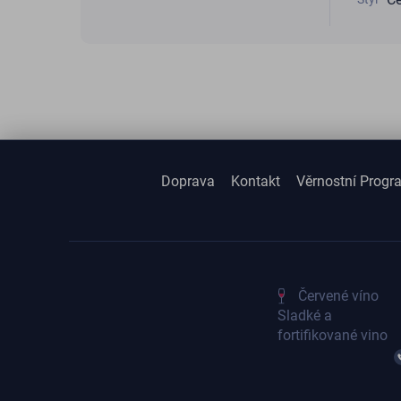
Doprava
Kontakt
Věrnostní Progr
Červené víno
Sladké a
fortifikované vino