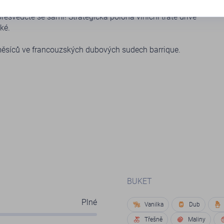
řesvědčte se sami! Strategická poloha viniční tratě dříve
ké.
měsíců ve francouzských dubových sudech barrique.
BUKET
Plné
Vanilka
Dub
Třešně
Maliny