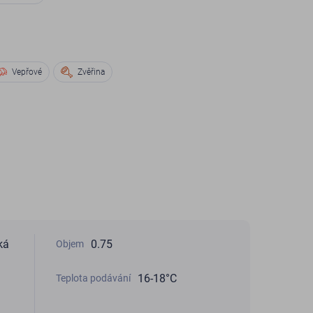
Vepřové
Zvěřina
ká
0.75
Objem
16-18°С
Teplota podávání