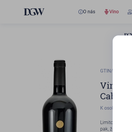
O nás
Víno
GTIN/EAN
859
Vinařst
Caberne
K osobnímu od
Limitovaná edi
pak, že u nás 