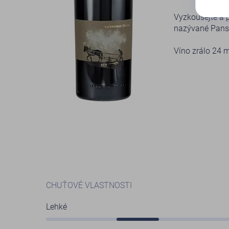
Vyzkoušejte a p
nazývané Pans
Víno zrálo 24 
CHUŤOVÉ VLASTNOSTI
Lehké