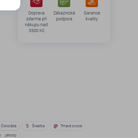
Doprava
Zákaznická
Garance
zdarma při
podpora
kvality
nákupu nad
3500 Kč
Čokoláda
Švestka
Tmavé ovoce
Jahody