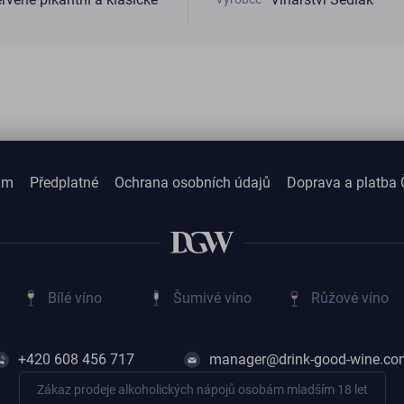
am
Předplatné
Ochrana osobních údajů
Doprava a platba 
Bílé víno
Šumivé víno
Růžové víno
+420 608 456 717
manager@drink-good-wine.co
Zákaz prodeje alkoholických nápojů osobám mladším 18 let