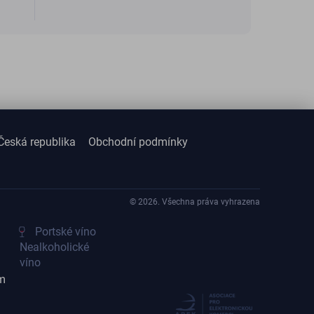
Česká republika
Obchodní podmínky
© 2026. Všechna práva vyhrazena
Portské víno
Nealkoholické
víno
m