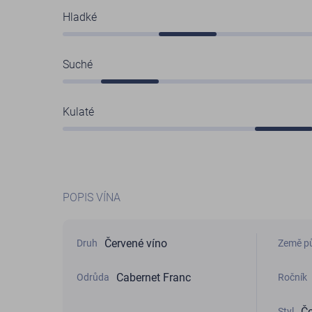
Hladké
Suché
Kulaté
POPIS VÍNA
Červené víno
Druh
Země p
Cabernet Franc
Odrůda
Ročník
Če
Styl