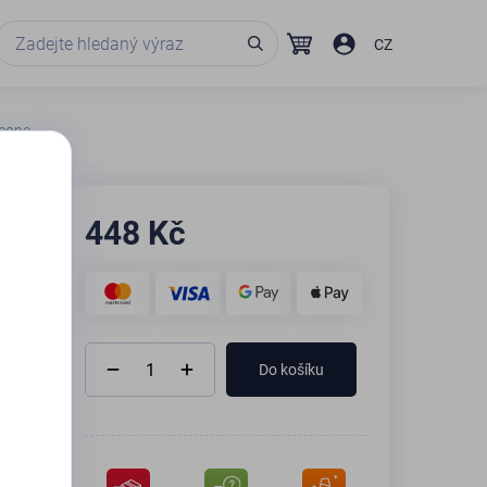
CZ
Icone
448
Kč
Do košíku