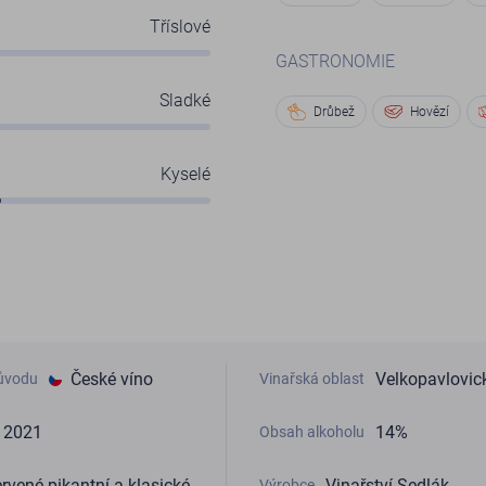
Tříslové
GASTRONOMIE
Sladké
Drůbež
Hovězí
Kyselé
České víno
Velkopavlovic
ůvodu
Vinařská oblast
2021
14%
Obsah alkoholu
rvené pikantní a klasické
Vinařství Sedlák
Výrobce