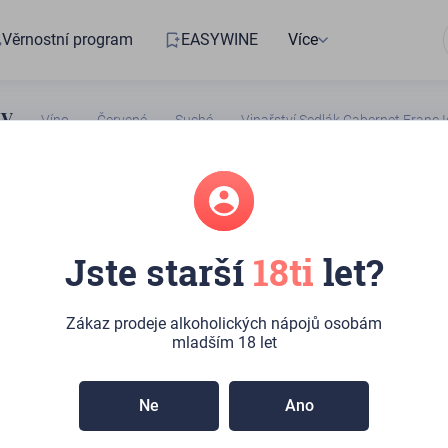
Věrnostní program
EASYWINE
Více
Víno
Červené
Suché
Vinařství Sedlák Cabernet Franc 
4188652301
Jste starší
18ti
let?
ví Sedlák
t Franc Icone
Zákaz prodeje alkoholických nápojů osobám
mladším 18 let
běru:
>10ks
(Kateřinská 492/10, Praha)
Ne
Ano
ce odrůdy Cabernet Franc od Sedláka je něco výjimečného. A
červené neumíme.