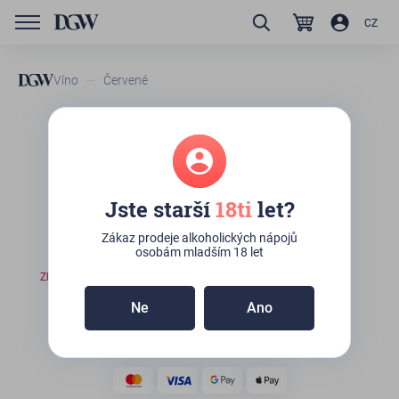
CZ
Víno
Červené
GTIN/EAN
20220123
Červené víno - Alazani
Valley 2021 (Saperavi) -
Jste starší
18ti
let?
Amosa - gruzínské víno,
Zákaz prodeje alkoholických nápojů
0,75l
osobám mladším 18 let
Zboží není skladem
Ne
Ano
190
Kč