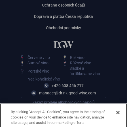
Ochrana osobních údajů
Doprava a platba Česká republika
Obchodní podmínky
Červené víno
Bílé víno
Šumivé víno
Růžové víno
Sladké a
Portské víno
fortifikované vino
Nealkoholické víno
+420 608 456 717
manager@drink-good-wine.com
Zákaz prodeje alkoholických nápojů
osobám mladším 18 let
By clicking “Accept All Cookies”, you agree to the storing of
cookies on your device to enhance site navigation, analyze
site usage, and assist in our marketing efforts.