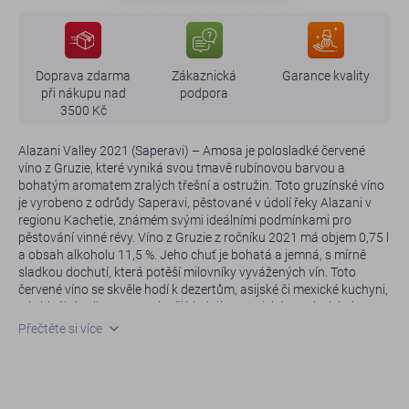
Doprava zdarma
Zákaznická
Garance kvality
při nákupu nad
podpora
3500 Kč
Alazani Valley 2021 (Saperavi) – Amosa je polosladké červené
víno z Gruzie, které vyniká svou tmavě rubínovou barvou a
bohatým aromatem zralých třešní a ostružin. Toto gruzínské víno
je vyrobeno z odrůdy Saperavi, pěstované v údolí řeky Alazani v
regionu Kachetie, známém svými ideálními podmínkami pro
pěstování vinné révy. Víno z Gruzie z ročníku 2021 má objem 0,75 l
a obsah alkoholu 11,5 %. Jeho chuť je bohatá a jemná, s mírně
sladkou dochutí, která potěší milovníky vyvážených vín. Toto
červené víno se skvěle hodí k dezertům, asijské či mexické kuchyni,
a je ideální volbou pro ty, kteří hledají autentické gruzínské víno s
harmonickým profilem.
Přečtěte si více