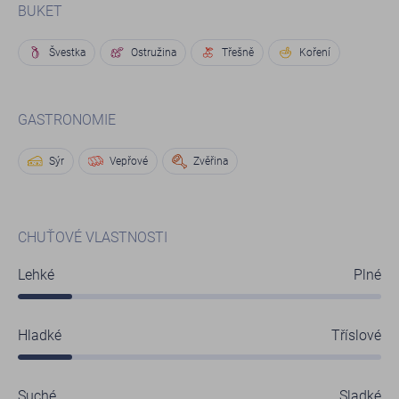
BUKET
Švestka
Ostružina
Třešně
Koření
GASTRONOMIE
Sýr
Vepřové
Zvěřina
CHUŤOVÉ VLASTNOSTI
Lehké
Plné
Hladké
Tříslové
Suché
Sladké