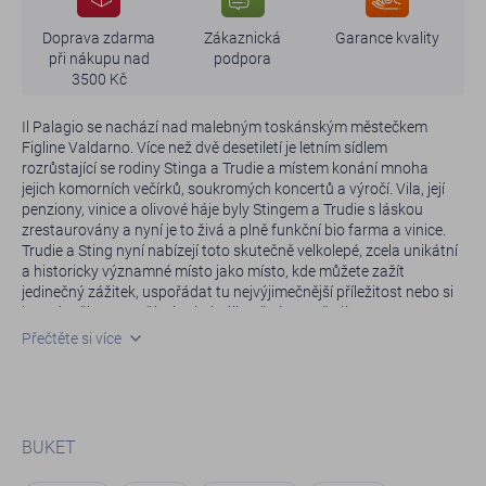
Doprava zdarma
Zákaznická
Garance kvality
při nákupu nad
podpora
3500 Kč
Il Palagio se nachází nad malebným toskánským městečkem
Figline Valdarno. Více než dvě desetiletí je letním sídlem
rozrůstající se rodiny Stinga a Trudie a místem konání mnoha
jejich komorních večírků, soukromých koncertů a výročí. Vila, její
penziony, vinice a olivové háje byly Stingem a Trudie s láskou
zrestaurovány a nyní je to živá a plně funkční bio farma a vinice.
Trudie a Sting nyní nabízejí toto skutečně velkolepé, zcela unikátní
a historicky významné místo jako místo, kde můžete zažít
jedinečný zážitek, uspořádat tu nejvýjimečnější příležitost nebo si
jen odpočinout a užít si velmi výjimečné prostředí.
Přečtěte si více
„Il Palagio je jako vstoupit do obrazu. A jedno z mých
nejoblíbenějších míst na zemi. Doufám, že se do něj zamilujete
stejně jako já.“ — Sting.
Intenzivní a ovocné tóny zralého červeného ovoce a sladkého
BUKET
koření. Chuť vykazuje vynikající strukturované, zralé červené
bobulové ovoce a komplexní třísloviny.