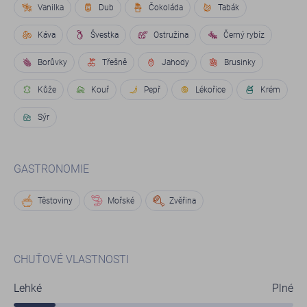
Vanilka
Dub
Čokoláda
Tabák
Káva
Švestka
Ostružina
Černý rybíz
Borůvky
Třešně
Jahody
Brusinky
Kůže
Kouř
Pepř
Lékořice
Krém
Sýr
GASTRONOMIE
Těstoviny
Mořské
Zvěřina
CHUŤOVÉ VLASTNOSTI
Lehké
Plné