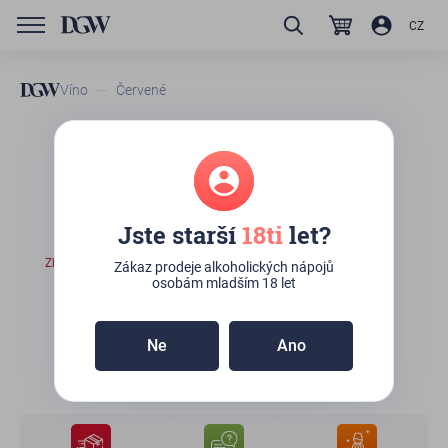
CZ
Víno
Červené
GTIN/EAN
8054726240037
Tenuta Il Palagio When We
Dance Chianti
Jste starší
18ti
let?
Zboží není skladem
Zákaz prodeje alkoholických nápojů
osobám mladším 18 let
330
Kč
Ne
Ano