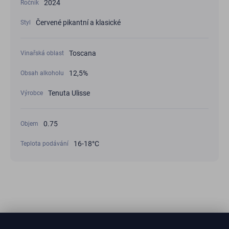
2024
Ročník
Červené pikantní a klasické
Styl
Toscana
Vinařská oblast
12,5%
Obsah alkoholu
Tenuta Ulisse
Výrobce
0.75
Objem
16-18°С
Teplota podávání