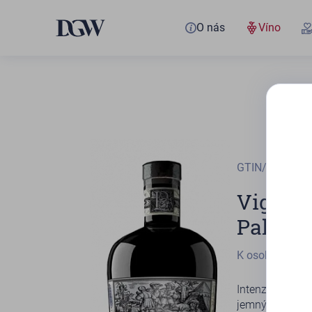
O nás
Víno
GTIN/EAN
370
Vignobl
Palomb
K osobnímu od
Intenzivní a t
jemným závěrem