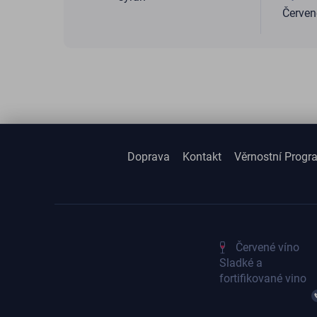
Červen
Doprava
Kontakt
Věrnostní Progr
Červené víno
Sladké a
fortifikované vino