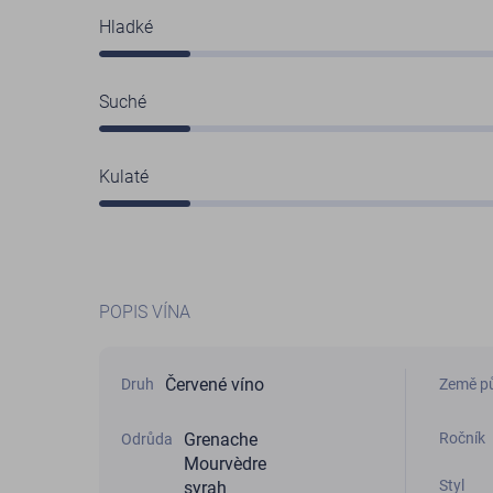
Hladké
Suché
Kulaté
POPIS VÍNA
Červené víno
Druh
Země p
Ročník
Grenache
Odrůda
Mourvèdre
Styl
syrah