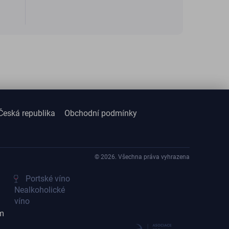
Česká republika
Obchodní podmínky
© 2026. Všechna práva vyhrazena
Portské víno
Nealkoholické
víno
m