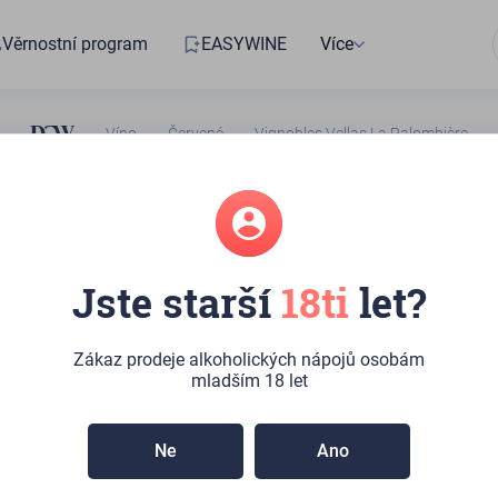
Věrnostní program
EASYWINE
Více
Víno
Červené
Vignobles Vellas La Palombière
1086302664
Jste starší
18ti
let?
es Vellas La
ière
Zákaz prodeje alkoholických nápojů osobám
mladším 18 let
běru:
>10ks
(Kateřinská 492/10, Praha)
Ne
Ano
mavá barva. Aromatická vůně červených a černých bobulí s
 květů garrigue. Bohaté a plné chuťové pohárky se