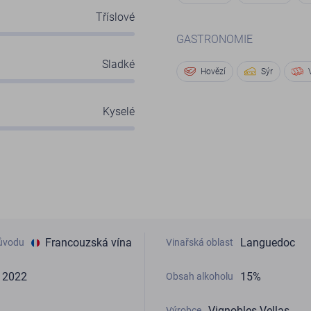
Tříslové
GASTRONOMIE
Sladké
Hovězí
Sýr
Kyselé
Francouzská vína
Languedoc
ůvodu
Vinařská oblast
2022
15%
Obsah alkoholu
Vignobles Vellas
Výrobce