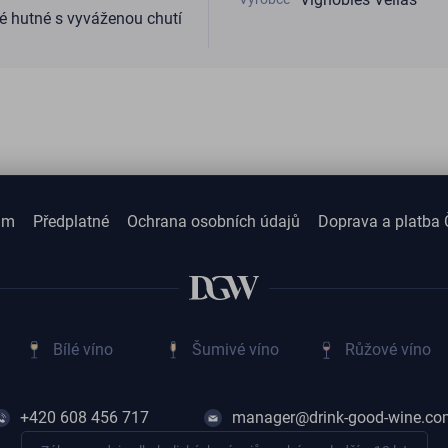
é hutné s vyváženou chutí
am
Předplatné
Ochrana osobních údajů
Doprava a platba 
Bílé víno
Šumivé víno
Růžové víno
+420 608 456 717
manager@drink-good-wine.co