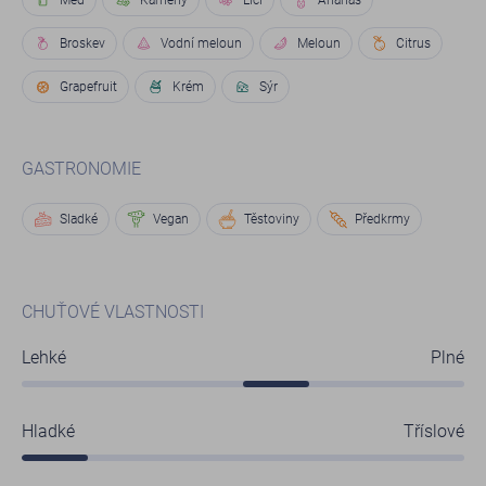
Med
Kameny
Liči
Ananas
Broskev
Vodní meloun
Meloun
Citrus
Grapefruit
Krém
Sýr
GASTRONOMIE
Sladké
Vegan
Těstoviny
Předkrmy
CHUŤOVÉ VLASTNOSTI
Lehké
Plné
Hladké
Tříslové