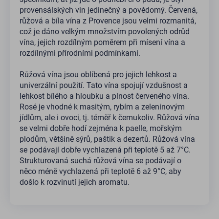
provensálských vin jedinečný a povědomý. Červená,
růžová a bíla vína z Provence jsou velmi rozmanitá,
což je dáno velkým množstvím povolených odrůd
vína, jejich rozdílným poměrem při mísení vína a
rozdílnými přírodními podmínkami.
Růžová vína jsou oblíbená pro jejich lehkost a
univerzální použití. Tato vína spojují vzdušnost a
lehkost bílého a hloubku a plnost červeného vína.
Rosé je vhodné k masitým, rybím a zeleninovým
jídlům, ale i ovoci, tj. téměř k čemukoliv. Růžová vína
se velmi dobře hodí zejména k paelle, mořským
plodům, většině sýrů, paštik a dezertů. Růžová vína
se podávají dobře vychlazená při teplotě 5 až 7°C.
Strukturovaná suchá růžová vína se podávají o
něco méně vychlazená při teplotě 6 až 9°C, aby
došlo k rozvinutí jejich aromatu.