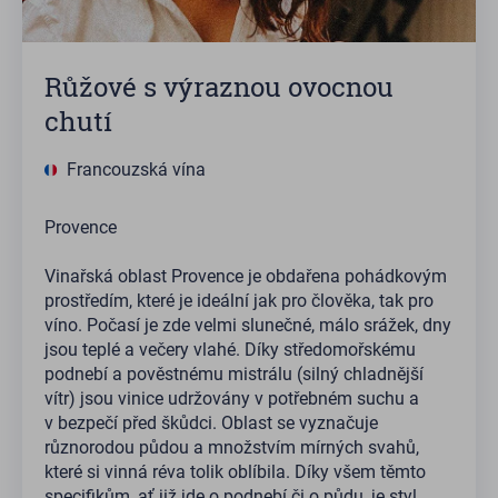
Růžové s výraznou ovocnou
chutí
Francouzská vína
Provence
Vinařská oblast Provence je obdařena pohádkovým
prostředím, které je ideální jak pro člověka, tak pro
víno. Počasí je zde velmi slunečné, málo srážek, dny
jsou teplé a večery vlahé. Díky středomořskému
podnebí a pověstnému mistrálu (silný chladnější
vítr) jsou vinice udržovány v potřebném suchu a
v bezpečí před škůdci. Oblast se vyznačuje
různorodou půdou a množstvím mírných svahů,
které si vinná réva tolik oblíbila. Díky všem těmto
specifikům, ať již jde o podnebí či o půdu, je styl