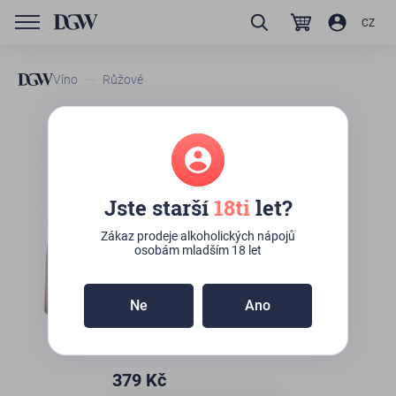
CZ
Víno
Růžové
GTIN/EAN
3521211842205
Château Puech-Haut Argali
Rosé
Jste starší
18ti
let?
Zboží není skladem
Zákaz prodeje alkoholických nápojů
osobám mladším 18 let
Ne
Ano
379
Kč