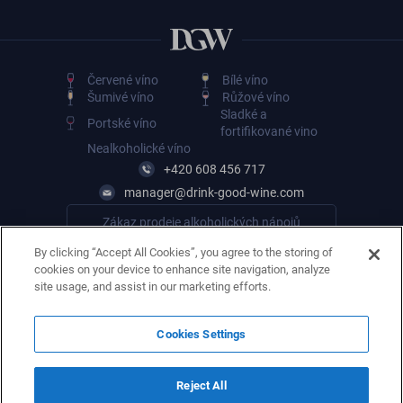
Červené víno
Bílé víno
Šumivé víno
Růžové víno
Sladké a
Portské víno
fortifikované vino
Nealkoholické víno
+420 608 456 717
manager@drink-good-wine.com
Zákaz prodeje alkoholických nápojů
osobám mladším 18 let
By clicking “Accept All Cookies”, you agree to the storing of
cookies on your device to enhance site navigation, analyze
site usage, and assist in our marketing efforts.
Cookies Settings
Reject All