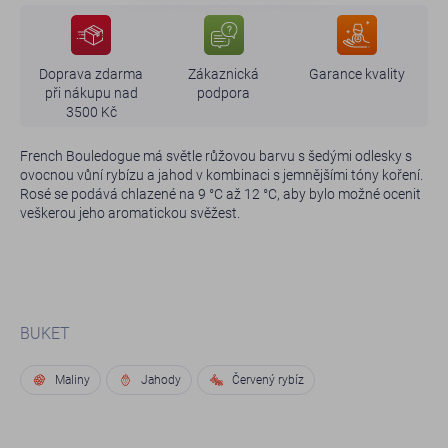
Doprava zdarma
Zákaznická
Garance kvality
při nákupu nad
podpora
3500 Kč
French Bouledogue má světle růžovou barvu s šedými odlesky s
ovocnou vůní rybízu a jahod v kombinaci s jemnějšími tóny koření.
Rosé se podává chlazené na 9 °C až 12 °C, aby bylo možné ocenit
veškerou jeho aromatickou svěžest.
BUKET
Maliny
Jahody
Červený rybíz