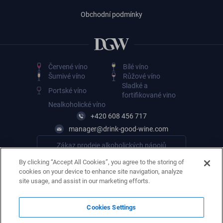
Obchodní podmínky
Červené víno
Bílé víno
Šumivé víno
Růžové víno
Sladké a
Portské víno
fortifikované vino
Nealkoholické víno
+420 608 456 717
manager@drink-good-wine.com
Zákaz prodeje alkoholických nápojů
osobám mladším 18 let
By clicking “Accept All Cookies”, you agree to the storing of
cookies on your device to enhance site navigation, analyze
site usage, and assist in our marketing efforts.
Cookies Settings