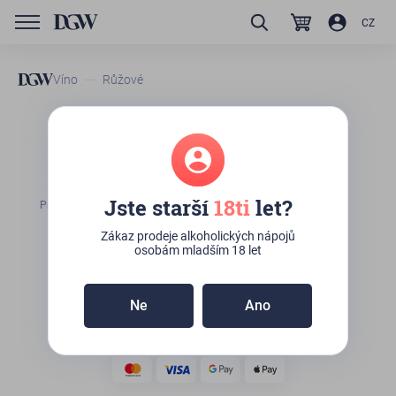
CZ
Víno
Růžové
French Bouledogue Rosé
K osobnímu odběru:
5ks
(Kateřinská 492/10,
Jste starší
18ti
let?
Praha)
Zákaz prodeje alkoholických nápojů
osobám mladším 18 let
260
Kč
Ne
Ano
Do košíku