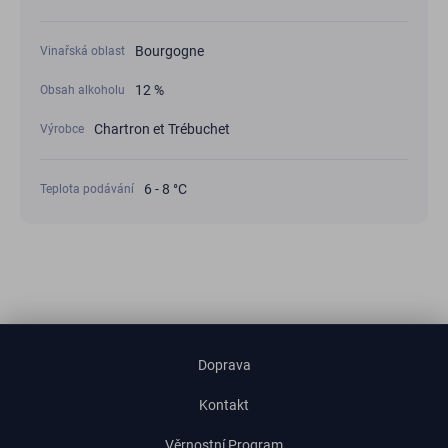
Bourgogne
Vinařská oblast
12 %
Obsah alkoholu
Chartron et Trébuchet
Výrobce
6 - 8 °С
Teplota podávání
Doprava
Kontakt
Věrnostní Program