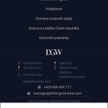
Předplatné
Ochrana osobních údajů
Doprava a platba Česká republika
Obchodní podmínky
Červené víno
Bílé víno
Šumivé víno
Růžové víno
Sladké a
Portské víno
fortifikované vino
Nealkoholické víno
+420 608 456 717
manager@drink-good-wine.com
Zákaz prodeje alkoholických nápojů
osobám mladším 18 let