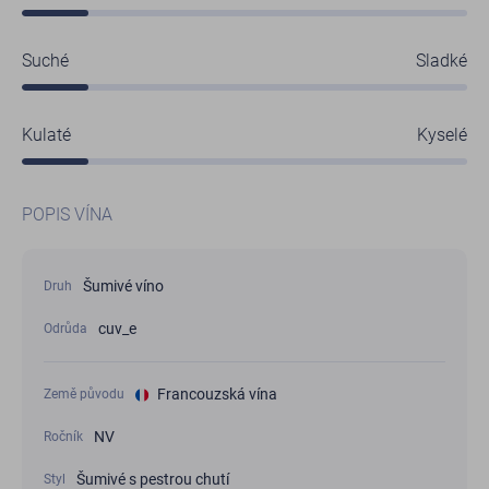
Suché
Sladké
Kulaté
Kyselé
POPIS VÍNA
Šumivé víno
Druh
cuv_e
Odrůda
Francouzská vína
Země původu
NV
Ročník
Šumivé s pestrou chutí
Styl