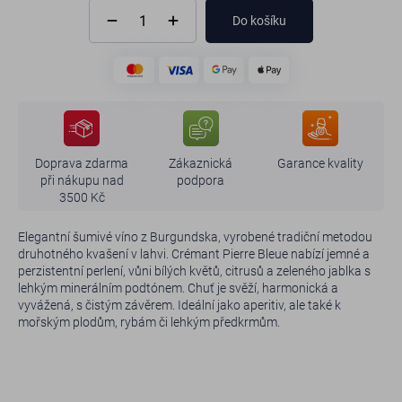
Do košíku
Doprava zdarma
Zákaznická
Garance kvality
při nákupu nad
podpora
3500 Kč
Elegantní šumivé víno z Burgundska, vyrobené tradiční metodou
druhotného kvašení v lahvi. Crémant Pierre Bleue nabízí jemné a
perzistentní perlení, vůni bílých květů, citrusů a zeleného jablka s
lehkým minerálním podtónem. Chuť je svěží, harmonická a
vyvážená, s čistým závěrem. Ideální jako aperitiv, ale také k
mořským plodům, rybám či lehkým předkrmům.