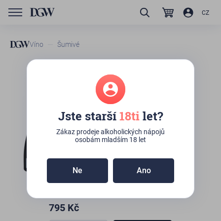
CZ
Víno
Šumivé
GTIN/EAN
3120581471871
Chartron et Trébuchet
Crémant de Bourgogne
Jste starší
18ti
let?
Pierre Bleue
Zákaz prodeje alkoholických nápojů
osobám mladším 18 let
K osobnímu odběru:
6ks
(Kateřinská 492/10,
Praha)
Ne
Ano
795
Kč