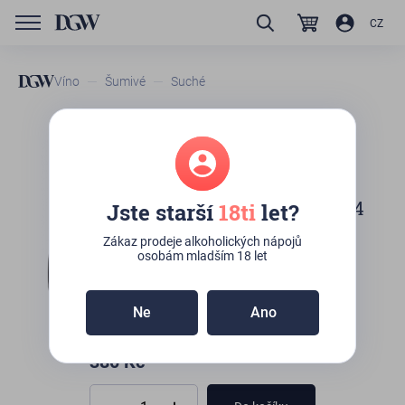
CZ
Víno
Šumivé
Suché
GTIN/EAN
3183523700019
Arthur Metz Cremant
D`alsace Cuvée Prestige 1904
Jste starší
18ti
let?
K osobnímu odběru:
9ks
(Kateřinská 492/10,
Zákaz prodeje alkoholických nápojů
Praha)
osobám mladším 18 let
Ne
Ano
380
Kč