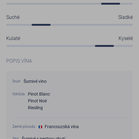
Suché
Sladké
Kulaté
Kyselé
POPIS VÍNA
Šumivé víno
Druh
Pinot Blanc
Odrůda
Pinot Noir
Riesling
Francouzská vína
Země původu
Šumivé s pestrou chutí
Styl