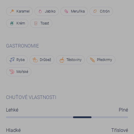
Karamel
Jablko
Meruňka
Citrón
Krém
Toast
GASTRONOMIE
Ryba
Drůbež
Těstoviny
Předkrmy
Mořské
CHUŤOVÉ VLASTNOSTI
Lehké
Plné
Hladké
Tříslové