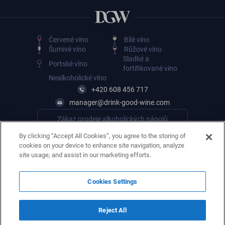
Červené víno
Bílé víno
Šumivé víno
Růžové víno
Sladké a
Portské víno
fortifikované vino
Nealkoholické víno
+420 608 456 717
manager@drink-good-wine.com
Zákaz prodeje alkoholických nápojů
osobám mladším 18 let
By clicking “Accept All Cookies”, you agree to the storing of
cookies on your device to enhance site navigation, analyze
site usage, and assist in our marketing efforts.
Cookies Settings
Reject All