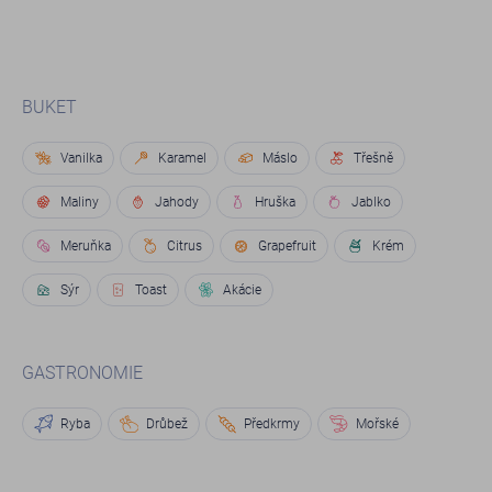
BUKET
Vanilka
Karamel
Máslo
Třešně
Maliny
Jahody
Hruška
Jablko
Meruňka
Citrus
Grapefruit
Krém
Sýr
Toast
Akácie
GASTRONOMIE
Ryba
Drůbež
Předkrmy
Mořské