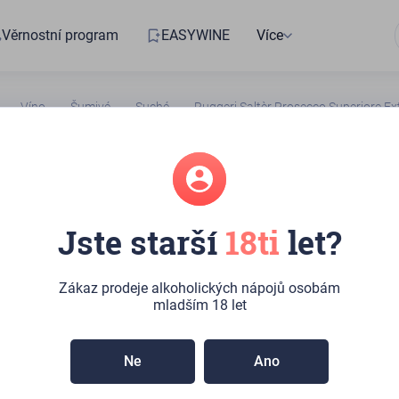
Věrnostní program
EASYWINE
Více
Víno
Šumivé
Suché
Ruggeri Saltèr Prosecco Superiore Ex
391006293
Jste starší
18ti
let?
 Saltèr Prosecco
re Extra Brut
Zákaz prodeje alkoholických nápojů osobám
mladším 18 let
běru:
>10ks
(Kateřinská 492/10, Praha)
Ne
Ano
lámově žlutá, jemně bublající pěna. Otevřené ve vůni s tóny
 mirabelek a křupavého jablka.