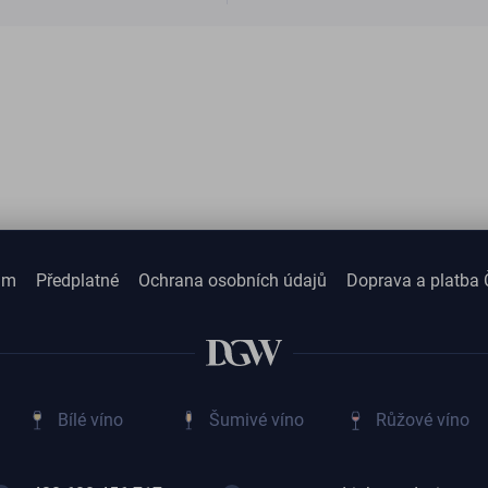
am
Předplatné
Ochrana osobních údajů
Doprava a platba 
Bílé víno
Šumivé víno
Růžové víno