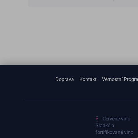
Doprava
Kontakt
Věrnostní Progr
Červené víno
Sladké a
fortifikované vino