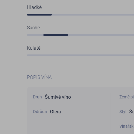
Hladké
Suché
Kulaté
POPIS VÍNA
Šumivé víno
Druh
Země p
Glera
Šu
Odrůda
Styl
Vinařsk