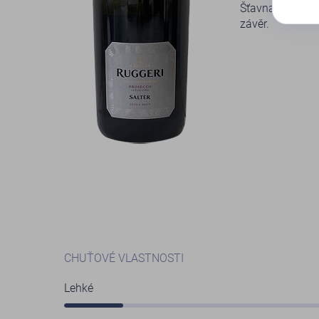
Šťavnatá kyseli
závěr.
CHUŤOVÉ VLASTNOSTI
Lehké