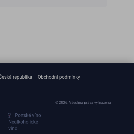
Česká republika
Obchodní podmínky
© 2026. Všechna práva vyhrazena
Portské víno
Nealkoholické
víno