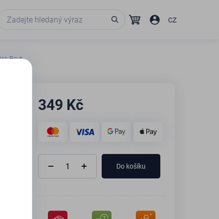
CZ
tra Brut
349
Kč
Do košíku