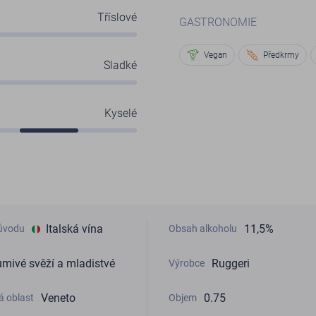
Tříslové
GASTRONOMIE
Vegan
Předkrmy
Sladké
Kyselé
Italská vína
11,5%
ůvodu
Obsah alkoholu
mivé svěží a mladistvé
Ruggeri
Výrobce
Veneto
0.75
á oblast
Objem