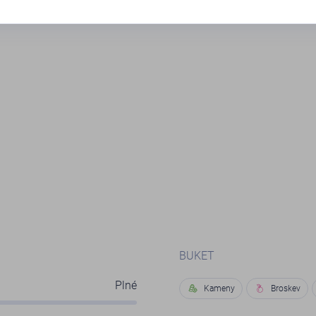
nka, dobré napětí na patře s jemným ovocem a atraktivní
BUKET
Plné
Kameny
Broskev