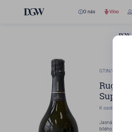
O nás
Víno
GTIN/EAN
8010
Ruggeri
Superio
K osobnímu od
Jasná, světle s
bílého melounu,