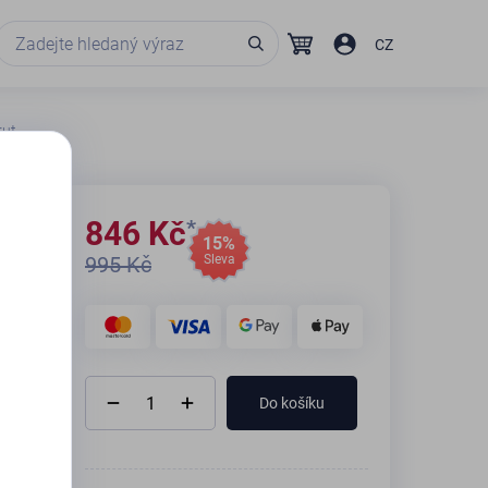
CZ
rut
846
Kč
15%
995 Kč
Sleva
Do košíku