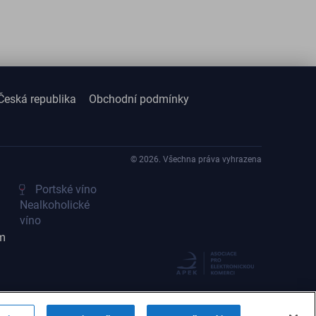
Česká republika
Obchodní podmínky
© 2026. Všechna práva vyhrazena
Portské víno
Nealkoholické
víno
m