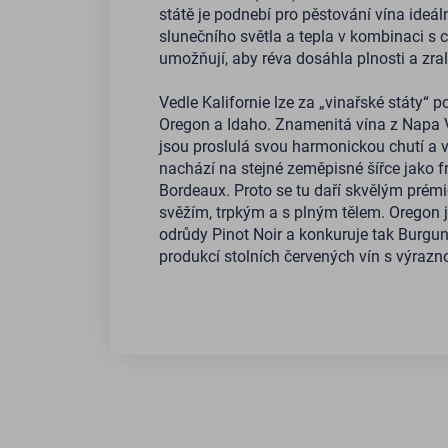
státě je podnebí pro pěstování vína ideál
slunečního světla a tepla v kombinaci s
umožňují, aby réva dosáhla plnosti a zral
Vedle Kalifornie lze za „vinařské státy“
Oregon a Idaho. Znamenitá vína z Napa Va
jsou proslulá svou harmonickou chutí a 
nachází na stejné zeměpisné šířce jako 
Bordeaux. Proto se tu daří skvělým pré
svěžím, trpkým a s plným tělem. Oregon j
odrůdy Pinot Noir a konkuruje tak Burgu
produkcí stolních červených vín s výrazn