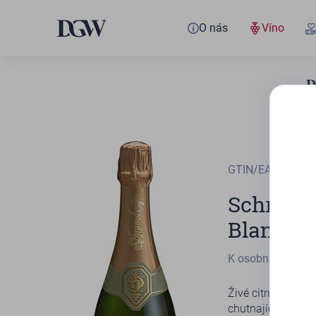
O nás
Víno
GTIN/EAN
01985
Schrams
Blancs B
K osobnímu odbě
Živé citrusové př
chutnajícím víně 