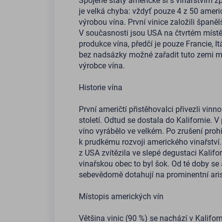
Spojené státy americké si s vinařstvím z
je velká chyba: vždyť pouze 4 z 50 ameri
výrobou vína. První vinice založili španělš
V současnosti jsou USA na čtvrtém místě
produkce vína, předčí je pouze Francie, It
bez nadsázky možné zařadit tuto zemi m
výrobce vína.
Historie vína
První američtí přistěhovalci přivezli vinn
století. Odtud se dostala do Kalifornie. V 
víno vyrábělo ve velkém. Po zrušení proh
k prudkému rozvoji amerického vinařství.
z USA zvítězila ve slepé degustaci Kalifo
vinařskou obec to byl šok. Od té doby se
sebevědomě dotahují na prominentní aristo
Místopis amerických vín
Většina vinic (90 %) se nachází v Kalifor