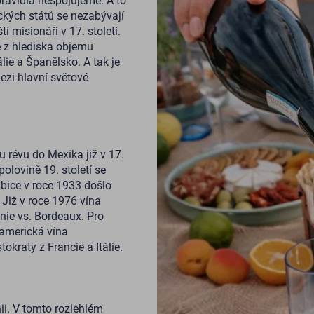
pravidla nespojujeme. A to
ckých států se nezabývají
tí misionáři v 17. století.
 z hlediska objemu
álie a Španělsko. A tak je
ezi hlavní světové
ou révu do Mexika již v 17.
polovině 19. století se
ibice v roce 1933 došlo
 Již v roce 1976 vína
rnie vs. Bordeaux. Pro
 americká vína
kraty z Francie a Itálie.
nii. V tomto rozlehlém