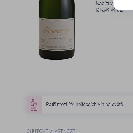
Nabízí více než 
lákavý výraz.
Patří mezi 2% nejlepších vín na světě.
CHUŤOVÉ VLASTNOSTI