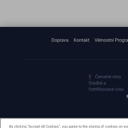
Doprava
Kontakt
Věrnostní Progr
Červené víno
Sladké a
fortifikované vino
By clicking “Accept All Cookies”, you agree to the storing of cookies on yo