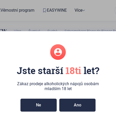
Věrnostní program
EASYWINE
Více
Víno
Šumivé
Suché
Schramsberg Blanc de Blancs B
5112004
Jste starší
18ti
let?
berg Blanc de
rut
Zákaz prodeje alkoholických nápojů osobám
mladším 18 let
ru:
6ks
(Kateřinská 492/10, Praha)
Ne
Ano
íchutě jsou v tomto elegantním, vyváženém a bohatě
příjemně temperovány odstíny mandlí a chlebového těsta.