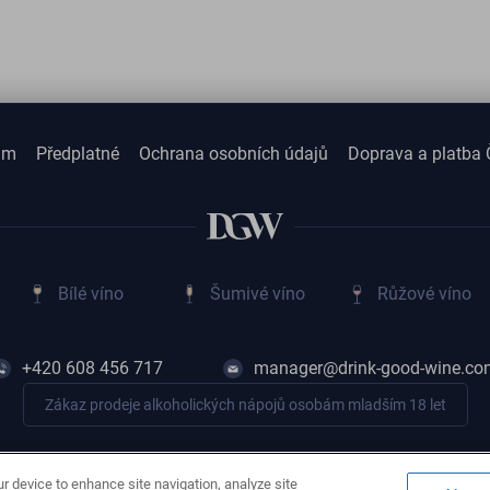
am
Předplatné
Ochrana osobních údajů
Doprava a platba 
Bílé víno
Šumivé víno
Růžové víno
+420 608 456 717
manager@drink-good-wine.co
Zákaz prodeje alkoholických nápojů osobám mladším 18 let
ur device to enhance site navigation, analyze site