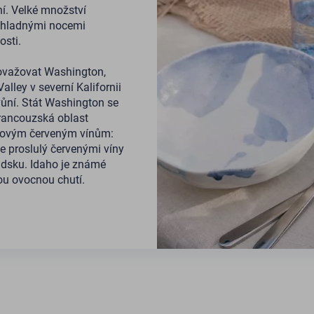
ní. Velké množství
 chladnými nocemi
osti.
 považovat Washington,
lley v severní Kalifornii
vůní. Stát Washington se
francouzská oblast
miovým červeným vínům:
e proslulý červenými víny
ndsku. Idaho je známé
ou ovocnou chutí.